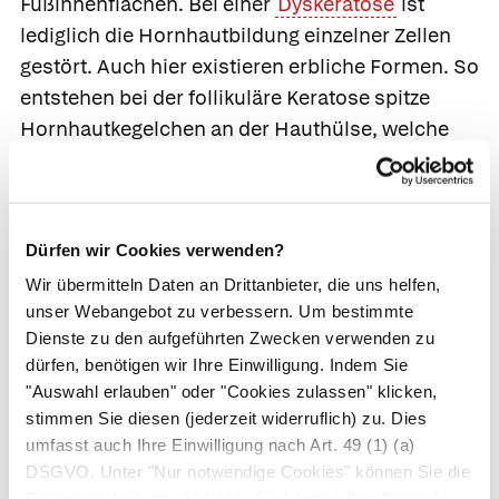
Fußinnenflächen. Bei einer
Dyskeratose
ist
lediglich die Hornhautbildung einzelner Zellen
gestört. Auch hier existieren erbliche Formen. So
entstehen bei der
follikuläre Keratose
spitze
Hornhautkegelchen an der Hauthülse, welche
die Kopfhaare umgibt. Heilen diese unter
Narbenbildung ab, verliert der Patient seine
Haare. Bei der
Dykeratosis follicularis
wachsen
Dürfen wir Cookies verwenden?
an talgdrüsenreichen Stellen Knötchen, die oft
zu großen Knoten verschmelzen.
Wir übermitteln Daten an Drittanbieter, die uns helfen,
unser Webangebot zu verbessern. Um bestimmte
Auch bei Menschen ohne erbliche Belastung
Dienste zu den aufgeführten Zwecken verwenden zu
sind Keratosen möglich. So bildet der Körper
dürfen, benötigen wir Ihre Einwilligung. Indem Sie
"Auswahl erlauben" oder "Cookies zulassen" klicken,
Hühneraugen
und
Schwielen
, um mechanisch
stimmen Sie diesen (jederzeit widerruflich) zu. Dies
strapazierte Hautstellen zu schützen oder
umfasst auch Ihre Einwilligung nach Art. 49 (1) (a)
entwickelt nach jahrelanger Sonneneinwirkung
DSGVO. Unter "Nur notwendige Cookies" können Sie die
eine
aktinische Keratose
. Chemikalien können
Datenverarbeitung ablehnen. Sie können Ihre Auswahl