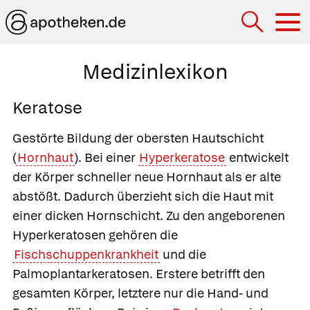
Hau
Medizinlexikon
Keratose
Gestörte Bildung der obersten Hautschicht
(
Hornhaut
). Bei einer
Hyperkeratose
entwickelt
der Körper schneller neue Hornhaut als er alte
abstößt. Dadurch überzieht sich die Haut mit
einer dicken Hornschicht. Zu den angeborenen
Hyperkeratosen gehören die
Fischschuppenkrankheit
und die
Palmoplantarkeratosen
. Erstere betrifft den
gesamten Körper, letztere nur die Hand- und