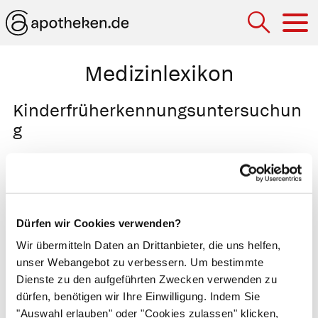
Hau
Medizinlexikon
Kinderfrüherkennungsuntersuchun
g
U1 bis U10, die zehn von der Krankenkasse
finanzierten Routinetermine beim Kinderarzt. Die
Früherkennungsuntersuchungen dienen dazu,
Kinderkrankheiten und Entwicklungsstörungen
Dürfen wir Cookies verwenden?
rechtzeitig zu erkennen. Sie begleiten das Kind
Wir übermitteln Daten an Drittanbieter, die uns helfen,
von seinen ersten Lebensstunden bis zum 13.
unser Webangebot zu verbessern. Um bestimmte
Lebensjahr. Der Arzt befragt die
Dienste zu den aufgeführten Zwecken verwenden zu
dürfen, benötigen wir Ihre Einwilligung. Indem Sie
Erziehungsperson nach der Entwicklung des
"Auswahl erlauben" oder "Cookies zulassen" klicken,