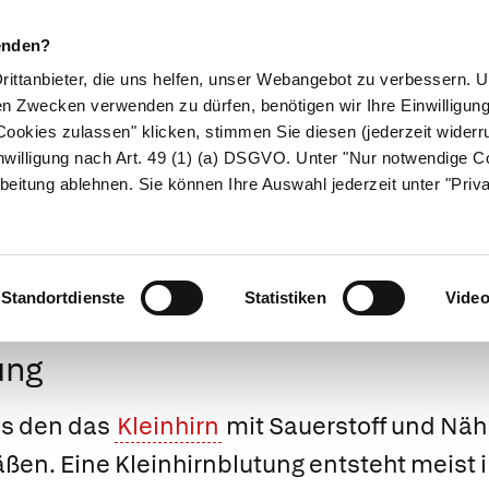
enden?
Drittanbieter, die uns helfen, unser Webangebot zu verbessern.
en Zwecken verwenden zu dürfen, benötigen wir Ihre Einwilligun
ookies zulassen" klicken, stimmen Sie diesen (jederzeit widerru
ikamente
Naturheilkunde
Eltern & Kind
Gesund 
nwilligung nach Art. 49 (1) (a) DSGVO. Unter "Nur notwendige C
beitung ablehnen. Sie können Ihre Auswahl jederzeit unter "Priv
Medizinlexikon
Standortdienste
Statistiken
Vide
ung
aus den das
Kleinhirn
mit Sauerstoff und Näh
en. Eine Kleinhirnblutung entsteht meist i