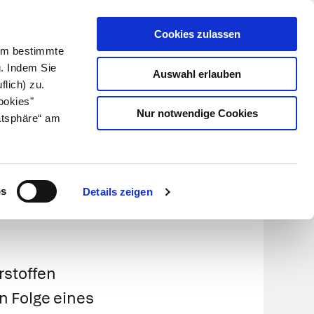
Cookies zulassen
Kundenlogin
Info für Apotheker
 Um bestimmte
g. Indem Sie
Auswahl erlauben
flich) zu.
Suche
leben
Über uns
ookies"
Nur notwendige Cookies
atsphäre“ am
os
Details zeigen
rstoffen
n Folge eines