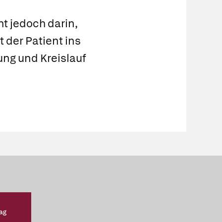
t jedoch darin,
 der Patient ins
ng und Kreislauf