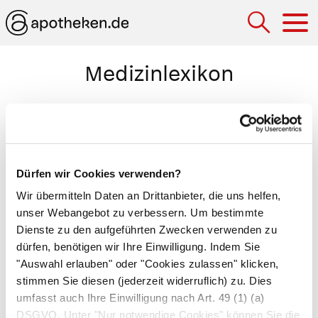
Hau
Medizinlexikon
Klopfschall
Beim Beklopfen der Körperoberfläche mit den
Fingern erzeugter Ton. Anhand des Klopfschalls
Dürfen wir Cookies verwenden?
beurteilt der Arzt den Zustand der darunter
Wir übermitteln Daten an Drittanbieter, die uns helfen,
liegenden Organe, insbesondere der Lunge. Eine
unser Webangebot zu verbessern. Um bestimmte
gesunde Lunge ruft einen tiefen Ton, den
Dienste zu den aufgeführten Zwecken verwenden zu
sonoren Klopfschall
hervor. Ist die Lunge
dürfen, benötigen wir Ihre Einwilligung. Indem Sie
dagegen aufgebläht erklingt der
hypersonore
"Auswahl erlauben" oder "Cookies zulassen" klicken,
Klopfschall
, ein lauter, in die länge gezogener
stimmen Sie diesen (jederzeit widerruflich) zu. Dies
umfasst auch Ihre Einwilligung nach Art. 49 (1) (a)
Ton. Im Gegensatz dazu ist der
gedämpfte
DSGVO. Unter "Nur notwendige Cookies" können Sie die