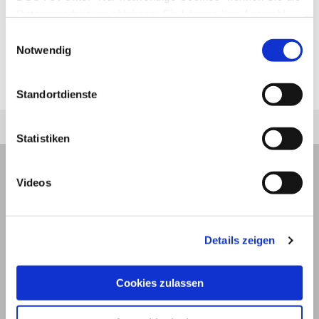
Klopfschall
kurz und leise. Er ist charakteristisch
Datenverarbeitung ablehnen. Sie können Ihre Auswahl
für
Entzündungen
und Ergüsse in der Lunge. Der
jederzeit unter "Privatsphäre“ am Seitenende ändern.
Einwilligungsauswahl
tympanische Klopfschall
, ein hohler,
Notwendig
schwingenden Ton, bildet sich über
aufgeblähten Darmabschnitten.
Standortdienste
Statistiken
Videos
Details zeigen
Cookies zulassen