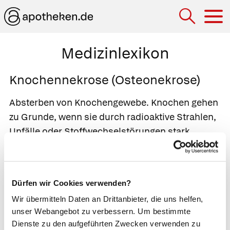
Hau
Medizinlexikon
Knochennekrose (Osteonekrose)
Absterben von Knochengewebe. Knochen gehen
zu Grunde, wenn sie durch radioaktive Strahlen,
Unfälle oder Stoffwechselstörungen stark
geschädigt sind oder wenn ihre Blutversorgung
unterbrochen ist. Ist die Ursache der
Durchblutungsstörung unbekannt, spricht der
Dürfen wir Cookies verwenden?
Arzt von einer
aseptischen Knochennekrose
. Bei
Wir übermitteln Daten an Drittanbieter, die uns helfen,
einem
Knocheninfarkt
blockiert ein Blutgerinnsel
unser Webangebot zu verbessern. Um bestimmte
die Blutzufuhr. Einige Patienten leiden unter
Dienste zu den aufgeführten Zwecken verwenden zu