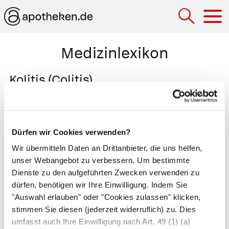
Hau
Medizinlexikon
Kolitis (Colitis)
Entzündung des Dickdarms mit Fieber,
Durchfällen und schmerzhaftem Stuhldrang.
Eine Kolitis entsteht, wenn sich Viren oder
Dürfen wir Cookies verwenden?
Bakterien in der Dickdarmschleimhaut ansiedeln
Wir übermitteln Daten an Drittanbieter, die uns helfen,
oder der Patient an
Morbus Crohn
oder
Colitis
unser Webangebot zu verbessern. Um bestimmte
ulcerosa
erkrankt ist. Sonderformen der Kolitis
Dienste zu den aufgeführten Zwecken verwenden zu
dürfen, benötigen wir Ihre Einwilligung. Indem Sie
sind die
pseudomembranöse Kolitis
und die
"Auswahl erlauben" oder "Cookies zulassen" klicken,
ischämische Kolitis. Bei der
stimmen Sie diesen (jederzeit widerruflich) zu. Dies
pseudomembranösen Kolitis siedeln sich
umfasst auch Ihre Einwilligung nach Art. 49 (1) (a)