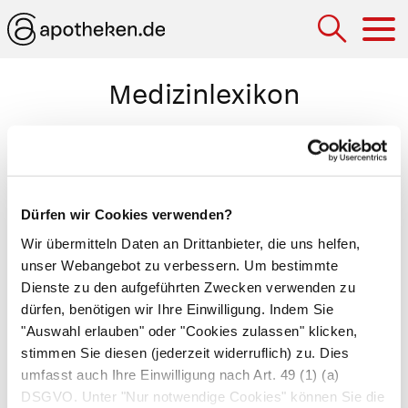
Hau
Medizinlexikon
Kolloid
In einer Flüssigkeit schwimmende 1 nm bis 1
µm große Teilchen. Kolloide sind damit größer
Dürfen wir Cookies verwenden?
als die Teilchen in einer
Lösung
(< 1 nm) und
Wir übermitteln Daten an Drittanbieter, die uns helfen,
kleiner als die in einer
Suspension
(> 1 µm).
unser Webangebot zu verbessern. Um bestimmte
Sie sind entweder kugelig wie der
Dienste zu den aufgeführten Zwecken verwenden zu
dürfen, benötigen wir Ihre Einwilligung. Indem Sie
Zuckerspeicherstoff
Glykogen
oder
"Auswahl erlauben" oder "Cookies zulassen" klicken,
fadenförmig wie
Eiweiße
. Berühren sie sich,
stimmen Sie diesen (jederzeit widerruflich) zu. Dies
spricht der Chemiker von einem
Gel
, sind sie
umfasst auch Ihre Einwilligung nach Art. 49 (1) (a)
weiter voneinander entfernt, von einem
Sol
. Zu
DSGVO. Unter "Nur notwendige Cookies" können Sie die