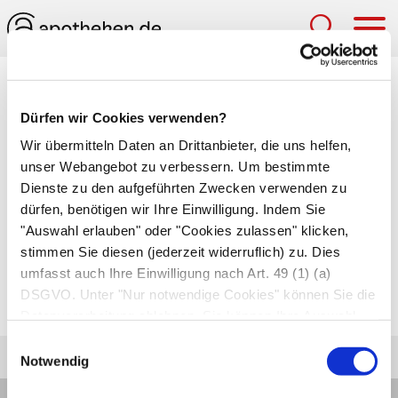
Hau
Medizinlexikon
Dürfen wir Cookies verwenden?
Kopf-Kinn-Kappe
Wir übermitteln Daten an Drittanbieter, die uns helfen,
unser Webangebot zu verbessern. Um bestimmte
Kinnschild, das mit Gummibändern an einem
Dienste zu den aufgeführten Zwecken verwenden zu
Kopfgeschirr befestigt ist. Die Kopf-Kinn-Kappe
dürfen, benötigen wir Ihre Einwilligung. Indem Sie
zieht den Unterkiefer nach hinten. Dadurch
"Auswahl erlauben" oder "Cookies zulassen" klicken,
korrigiert sie
Kieferfehlstellungen
wie den
stimmen Sie diesen (jederzeit widerruflich) zu. Dies
umfasst auch Ihre Einwilligung nach Art. 49 (1) (a)
Kopfbiss
oder den
Rückbiss
. Die besten Erfolge
DSGVO. Unter "Nur notwendige Cookies" können Sie die
erzielt die Kopf-Kinn-Kappe bei Kleinkindern.
Datenverarbeitung ablehnen. Sie können Ihre Auswahl
jederzeit unter "Privatsphäre“ am Seitenende ändern.
Einwilligungsauswahl
Notwendig