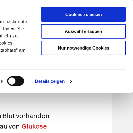
Cookies zulassen
Kundenlogin
Info für Apotheker
 Um bestimmte
g. Indem Sie
Auswahl erlauben
flich) zu.
Suche
leben
Über uns
ookies"
Nur notwendige Cookies
atsphäre“ am
os
Details zeigen
im Blut vorhanden
bau von
Glukose