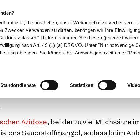
enden?
Drittanbieter, die uns helfen, unser Webangebot zu verbessern.
en Zwecken verwenden zu dürfen, benötigen wir Ihre Einwilligun
ookies zulassen" klicken, stimmen Sie diesen (jederzeit widerru
ikamente
Naturheilkunde
Eltern & Kind
Gesund 
nwilligung nach Art. 49 (1) (a) DSGVO. Unter "Nur notwendige C
beitung ablehnen. Sie können Ihre Auswahl jederzeit unter "Priv
Medizinlexikon
Standortdienste
Statistiken
Vide
e
schen Azidose
, bei der zu viel Milchsäure 
 meistens Sauerstoffmangel, sodass beim Ab