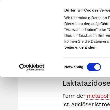
Dürfen wir Cookies verw
Wir übermitteln Daten an 
Dienste zu den aufgeführt
"Auswahl erlauben" oder "C
Krankheiten
Symptome
Therapie
Med
Dies umfasst auch Ihre Ei
können Sie die Datenverar
Seitenende ändern.
Einwilligungsauswahl
Notwendig
Laktatazidos
Form der
metaboli
ist. Auslöser ist