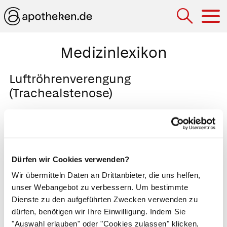
Hau
Medizinlexikon
Luftröhrenverengung
(Trachealstenose)
Einengung der Luftröhre. Eine
Luftröhrenverengung entsteht, wenn nach
Entzündungen, Luftröhrenschnitten,
diagnostischen Eingriffen, Tumoroperationen
Dürfen wir Cookies verwenden?
oder einer Strahlentherapie Narbengewebe
Wir übermitteln Daten an Drittanbieter, die uns helfen,
zurück bleibt oder wenn ein Tumor oder eine
unser Webangebot zu verbessern. Um bestimmte
vergrößerte Schilddrüse die Luftröhre
Dienste zu den aufgeführten Zwecken verwenden zu
dürfen, benötigen wir Ihre Einwilligung. Indem Sie
zusammendrücken. Weil die Verengung ein
"Auswahl erlauben" oder "Cookies zulassen" klicken,