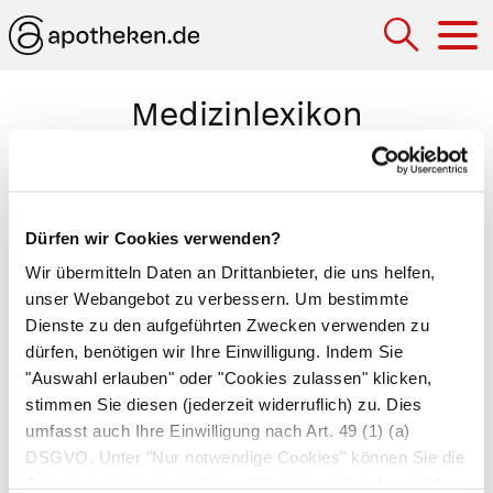
Hau
Medizinlexikon
Maiglöckchen (Convallaria majalis)
Heil- und Giftpflanze, deren Blätter, Blüten und
Dürfen wir Cookies verwenden?
Wurzeln in spezieller Aufbereitung als Herzmittel
Wir übermitteln Daten an Drittanbieter, die uns helfen,
verwendet werden. Das Maiglöckchen wächst
unser Webangebot zu verbessern. Um bestimmte
als Staude in schattigen Wäldern und Büschen
Dienste zu den aufgeführten Zwecken verwenden zu
und trägt im Mai eine Blütenrispe aus
dürfen, benötigen wir Ihre Einwilligung. Indem Sie
charakteristischen weißen Glöckchen. Das
"Auswahl erlauben" oder "Cookies zulassen" klicken,
Maiglöckchen enthält
Glykoside
(vor allem
stimmen Sie diesen (jederzeit widerruflich) zu. Dies
umfasst auch Ihre Einwilligung nach Art. 49 (1) (a)
Convallatoxin
), die ähnlich wirken wie die
DSGVO. Unter "Nur notwendige Cookies" können Sie die
Digitalisglykoside
des Roten Fingerhuts. Die
Datenverarbeitung ablehnen. Sie können Ihre Auswahl