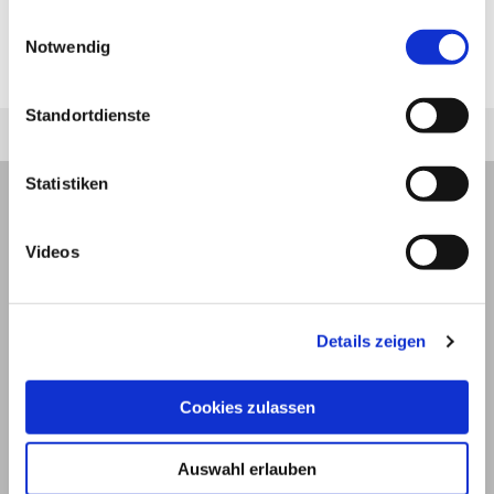
Glykoside erhöhen die Schlagkraft des Herzens
jederzeit unter "Privatsphäre“ am Seitenende ändern.
Einwilligungsauswahl
und lindern die Beschwerden einer leichten
Notwendig
Herzinsuffizienz
.
Standortdienste
Statistiken
Videos
Details zeigen
Cookies zulassen
Auswahl erlauben
© 2026