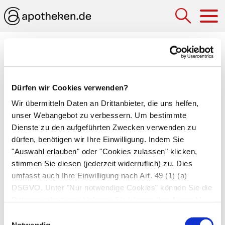
Hau
Medizinlexikon
Meläna (Teerstuhl)
Dürfen wir Cookies verwenden?
Durch Blutbeimengungen schwarz verfärbter,
Wir übermitteln Daten an Drittanbieter, die uns helfen,
übel riechender und glänzender Stuhl. Das Blut
unser Webangebot zu verbessern. Um bestimmte
ist durch den Kontakt mit der Salzsäure des
Dienste zu den aufgeführten Zwecken verwenden zu
dürfen, benötigen wir Ihre Einwilligung. Indem Sie
Magens schwarz verfärbt und stammt somit aus
"Auswahl erlauben" oder "Cookies zulassen" klicken,
einer
oberen Gastrointestinalblutung
. Sie kann
stimmen Sie diesen (jederzeit widerruflich) zu. Dies
zahlreiche Ursachen haben, wie eine
Gastritis
,
umfasst auch Ihre Einwilligung nach Art. 49 (1) (a)
ein
Magengeschwür
oder
Tumoren
. Um die
DSGVO. Unter "Nur notwendige Cookies" können Sie die
Blutungsursache zu ergründen, führt der Arzt
Datenverarbeitung ablehnen. Sie können Ihre Auswahl
eine
Ösophago-Gastro-Duodenoskopie
durch.
jederzeit unter "Privatsphäre“ am Seitenende ändern.
Einwilligungsauswahl