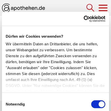
Hau
Medizinlexikon
Dürfen wir Cookies verwenden?
Mesoderm
Wir übermitteln Daten an Drittanbieter, die uns helfen,
Die mittlere der inneren drei Zellschichten
unser Webangebot zu verbessern. Um bestimmte
(
Keimblätter
) eines
Embryos
. Das Mesoderm
Dienste zu den aufgeführten Zwecken verwenden zu
dürfen, benötigen wir Ihre Einwilligung. Indem Sie
bildet sich ab dem 17. Tag. Aus dem Mesoderm
"Auswahl erlauben" oder "Cookies zulassen" klicken,
entwickeln sich später Skelett, das
stimmen Sie diesen (jederzeit widerruflich) zu. Dies
Bindegewebe, die Muskeln, der Harntrakt, die
umfasst auch Ihre Einwilligung nach Art. 49 (1) (a)
Geschlechtsorgane sowie das Herz, die
DSGVO. Unter "Nur notwendige Cookies" können Sie die
Blutgefäße und die Blutzellen.
Datenverarbeitung ablehnen. Sie können Ihre Auswahl
jederzeit unter "Privatsphäre“ am Seitenende ändern.
Einwilligungsauswahl
Notwendig