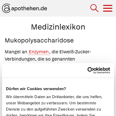
Hau
Medizinlexikon
Mukopolysaccharidose
Mangel an
Enzymen
, die Eiweiß-Zucker-
Verbindungen, die so genannten
Mukopolysaccharide
, abbauen. Daraufhin lagern
sich diese Verbindungen in Leber, Gehirn und
Skelett ab. Dort führen sie zu
Skelettverformungen, Minderwuchs und
Dürfen wir Cookies verwenden?
geistiger Behinderung. Die bekannteste Form der
Wir übermitteln Daten an Drittanbieter, die uns helfen,
Mukopolysaccharidose ist die
Pfaundler-Hurler-
unser Webangebot zu verbessern. Um bestimmte
Krankheit
. Die Betroffenen sind an ihrem großen
Dienste zu den aufgeführten Zwecken verwenden zu
dürfen, benötigen wir Ihre Einwilligung. Indem Sie