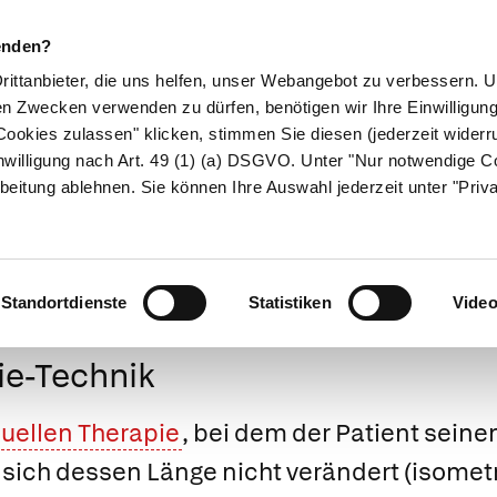
enden?
Drittanbieter, die uns helfen, unser Webangebot zu verbessern.
en Zwecken verwenden zu dürfen, benötigen wir Ihre Einwilligun
ookies zulassen" klicken, stimmen Sie diesen (jederzeit widerru
ikamente
Naturheilkunde
Eltern & Kind
Gesund 
nwilligung nach Art. 49 (1) (a) DSGVO. Unter "Nur notwendige C
beitung ablehnen. Sie können Ihre Auswahl jederzeit unter "Priv
Medizinlexikon
Standortdienste
Statistiken
Vide
ie-Technik
ellen Therapie
, bei dem der Patient sein
sich dessen Länge nicht verändert (isometr