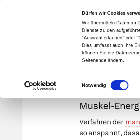
Dürfen wir Cookies verw
Wir übermitteln Daten an 
Dienste zu den aufgeführt
"Auswahl erlauben" oder "C
Krankheiten
Symptome
Therapie
Med
Dies umfasst auch Ihre Ei
können Sie die Datenverar
Seitenende ändern.
Einwilligungsauswahl
Notwendig
Muskel-Energ
Verfahren der
manu
so anspannt, dass 