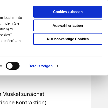
Cookies zulassen
Kundenlogin
Info für Apotheker
 Um bestimmte
g. Indem Sie
Auswahl erlauben
flich) zu.
Suche
leben
Über uns
ookies"
Nur notwendige Cookies
atsphäre“ am
os
Details zeigen
en Muskel zunächst
ische Kontraktion)