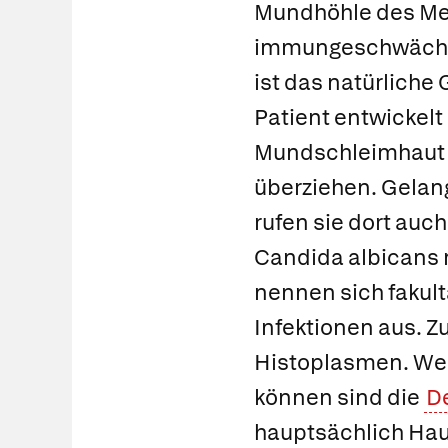
Mundhöhle des Me
immungeschwächte
ist das natürliche
Patient entwickelt
Mundschleimhaut 
überziehen. Gelang
rufen sie dort auch
Candida albicans 
nennen sich
fakul
Infektionen aus. Z
Histoplasmen
. We
können sind die
D
hauptsächlich Haut