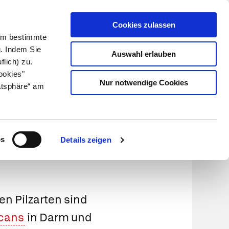
Cookies zulassen
Kundenlogin
Info für Apotheker
 Um bestimmte
g. Indem Sie
Auswahl erlauben
flich) zu.
Suche
leben
Über uns
ookies"
Nur notwendige Cookies
atsphäre“ am
os
Details zeigen
en Pilzarten sind
icans
in Darm und