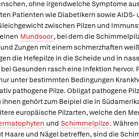
nschen, ohne irgendwelche Symptome aus
n Patienten wie Diabetikern sowie AIDS- 
 Gleichgewicht zwischen Pilzen und Immuns
 einen
Mundsoor
, bei dem die Schimmelpil
und Zungen mit einem schmerzhaften weiß
en die Hefepilze in die Scheide und in nass
 bei Gesunden rasch eine Infektion hervor. P
nur unter bestimmten Bedingungen Krankhe
tativ pathogene Pilze
.
Obligat pathogene Pil
u ihnen gehört zum Beipiel die in Südameri
itere europäische Pilzarten, welche den M
ermatophyten
und
Schimmelpilze
. Währe
 Haare und Nägel betreffen, sind die Schi