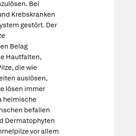
zulösen. Bei
und Krebskranken
ystem gestört. Der
ze
en Belag
e Hautfalten,
ilze, die wie
iten auslösen,
ze
lösen immer
ka heimische
enschen befallen
nd Dermatophyten
mmelpilze vor allem