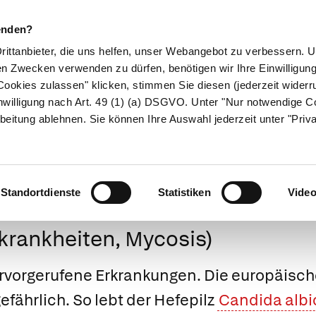
enden?
Drittanbieter, die uns helfen, unser Webangebot zu verbessern.
en Zwecken verwenden zu dürfen, benötigen wir Ihre Einwilligun
ookies zulassen" klicken, stimmen Sie diesen (jederzeit widerru
ikamente
Naturheilkunde
Eltern & Kind
Gesund 
nwilligung nach Art. 49 (1) (a) DSGVO. Unter "Nur notwendige C
beitung ablehnen. Sie können Ihre Auswahl jederzeit unter "Priv
Medizinlexikon
Standortdienste
Statistiken
Vide
krankheiten, Mycosis)
ervorgerufene Erkrankungen. Die europäisch
efährlich. So lebt der Hefepilz
Candida alb