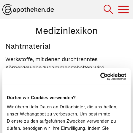
Hau
Medizinlexikon
Nahtmaterial
Werkstoffe, mit denen durchtrenntes
Körpergewebe zusammengehalten wird.
Chirurgen verwenden neben Klammern und
Drähten vor allem Fäden. Genauer wird zwischen
resorbierbaren, nicht resorbierbaren und
Dürfen wir Cookies verwenden?
atraumatischem Nahtmaterial unterschieden.
Wir übermitteln Daten an Drittanbieter, die uns helfen,
Resorbierbares Nahtmaterial
baut sich nach
unser Webangebot zu verbessern. Um bestimmte
einiger Zeit von selbst ab. Es eignet sich daher
Dienste zu den aufgeführten Zwecken verwenden zu
für schnell heilende Wunden an Schleimhäuten,
dürfen, benötigen wir Ihre Einwilligung. Indem Sie