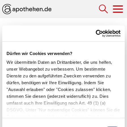
Hau
Medizinlexikon
Opportunistische Erreger (fakultativ
pathogene Erreger)
Dürfen wir Cookies verwenden?
Wir übermitteln Daten an Drittanbieter, die uns helfen,
Krankheitserreger, die nur geschwächte
unser Webangebot zu verbessern. Um bestimmte
Organismen schädigen. Beim gesunden
Dienste zu den aufgeführten Zwecken verwenden zu
Menschen besiedeln opportunistische Erreger
dürfen, benötigen wir Ihre Einwilligung. Indem Sie
oft Haut oder Schleimhaut (
Bakterienflora
), ohne
"Auswahl erlauben" oder "Cookies zulassen" klicken,
dort Schaden anzurichten. Ist das
stimmen Sie diesen (jederzeit widerruflich) zu. Dies
umfasst auch Ihre Einwilligung nach Art. 49 (1) (a)
Immunsystems jedoch geschwächt, vermehren
DSGVO. Unter "Nur notwendige Cookies" können Sie die
sie sich ungehemmt und wandern in neue
Datenverarbeitung ablehnen. Sie können Ihre Auswahl
Körperregionen. Das betroffene Gebiet
jederzeit unter "Privatsphäre“ am Seitenende ändern.
Einwilligungsauswahl