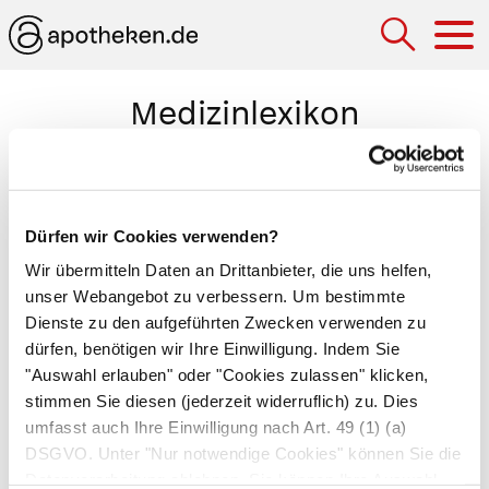
Hau
Medizinlexikon
Oxalsäure (Kleesäure)
Über die Nahrung aufgenommene Säure, die die
Dürfen wir Cookies verwenden?
Kalziumaufnahme behindert und die Bildung von
Wir übermitteln Daten an Drittanbieter, die uns helfen,
Nierensteinen fördert. Im Darm bindet sich
unser Webangebot zu verbessern. Um bestimmte
Oxalat an Kalzium und verhindert dadurch
Dienste zu den aufgeführten Zwecken verwenden zu
dessen Aufnahme über die Darmwand ins Blut.
dürfen, benötigen wir Ihre Einwilligung. Indem Sie
In der Niere bildet Oxalat schwerlösliche Salze,
"Auswahl erlauben" oder "Cookies zulassen" klicken,
die leicht zu Nierensteinen kristallisieren.
stimmen Sie diesen (jederzeit widerruflich) zu. Dies
umfasst auch Ihre Einwilligung nach Art. 49 (1) (a)
Besonders reich an Oxalsäure sind schwarzer
DSGVO. Unter "Nur notwendige Cookies" können Sie die
Tee, Kakao, Pfefferminze und Spinat. Wer an
Datenverarbeitung ablehnen. Sie können Ihre Auswahl