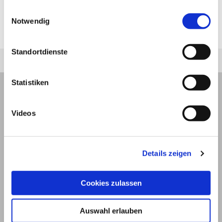
Nierensteinen leidet, sollte daher weitestgehend
jederzeit unter "Privatsphäre“ am Seitenende ändern.
Einwilligungsauswahl
auf die genannten Getränke und Speisen
Notwendig
verzichten.
Standortdienste
Statistiken
Videos
Details zeigen
Cookies zulassen
Auswahl erlauben
© 2026