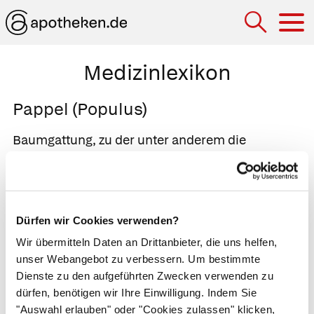
Hau
Medizinlexikon
Pappel (Populus)
Baumgattung, zu der unter anderem die
Zitterpappel (Espe, Populus tremula) und die
Schwarzpappel gehören (Populus nigra). Die
Pappel enthält in ihrer Rinde und ihren Blättern
einen dem Aspirin verwandten Stoff, das
Dürfen wir Cookies verwenden?
Salicylglykosid
. Dieses wirkt schmerzlindernd,
Wir übermitteln Daten an Drittanbieter, die uns helfen,
entzündungshemmend und antibakteriell.
unser Webangebot zu verbessern. Um bestimmte
Klassische Anwendungsgebiete für
Dienste zu den aufgeführten Zwecken verwenden zu
dürfen, benötigen wir Ihre Einwilligung. Indem Sie
Pappeltinkturen sind daher
"Auswahl erlauben" oder "Cookies zulassen" klicken,