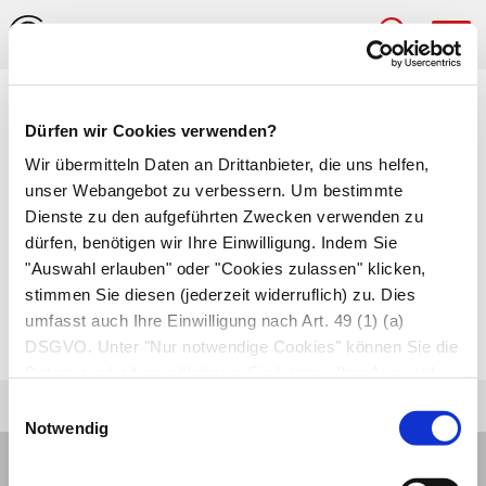
Hau
Medizinlexikon
Dürfen wir Cookies verwenden?
Peritonealgranulom
Wir übermitteln Daten an Drittanbieter, die uns helfen,
unser Webangebot zu verbessern. Um bestimmte
Aus nicht entzündlichen Vorgängen (z.B. nach
Dienste zu den aufgeführten Zwecken verwenden zu
dürfen, benötigen wir Ihre Einwilligung. Indem Sie
Operationen) entstandene, knötchenförmige
"Auswahl erlauben" oder "Cookies zulassen" klicken,
Auflagerungen auf dem
Bauchfell
, die aus
stimmen Sie diesen (jederzeit widerruflich) zu. Dies
Entzündungszellen bestehen und Verklebungen
umfasst auch Ihre Einwilligung nach Art. 49 (1) (a)
und Verwachsungen hervorrufen können.
DSGVO. Unter "Nur notwendige Cookies" können Sie die
Datenverarbeitung ablehnen. Sie können Ihre Auswahl
jederzeit unter "Privatsphäre“ am Seitenende ändern.
Einwilligungsauswahl
Notwendig