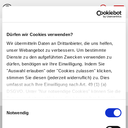
Hau
Medizinlexikon
Dürfen wir Cookies verwenden?
Propulsion
Wir übermitteln Daten an Drittanbieter, die uns helfen,
unser Webangebot zu verbessern. Um bestimmte
Unverhältnismäßig starke Vorwärtsverlagerung
Dienste zu den aufgeführten Zwecken verwenden zu
dürfen, benötigen wir Ihre Einwilligung. Indem Sie
beim Gehen, die z.B. bei der
Parkinson-
"Auswahl erlauben" oder "Cookies zulassen" klicken,
Krankheit
auftritt und eine erhebliche
stimmen Sie diesen (jederzeit widerruflich) zu. Dies
Sturzgefahr darstellt.
umfasst auch Ihre Einwilligung nach Art. 49 (1) (a)
DSGVO. Unter "Nur notwendige Cookies" können Sie die
Datenverarbeitung ablehnen. Sie können Ihre Auswahl
jederzeit unter "Privatsphäre“ am Seitenende ändern.
Einwilligungsauswahl
Notwendig