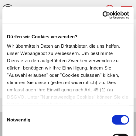
Hau
Medizinlexikon
Dürfen wir Cookies verwenden?
Rindentaubheit
Wir übermitteln Daten an Drittanbieter, die uns helfen,
unser Webangebot zu verbessern. Um bestimmte
Verlust des Hörvermögens durch Schädigung
Dienste zu den aufgeführten Zwecken verwenden zu
dürfen, benötigen wir Ihre Einwilligung. Indem Sie
der Großhirnrindenareale, die der
"Auswahl erlauben" oder "Cookies zulassen" klicken,
Wahrnehmung und Verarbeitung von Hörreizen
stimmen Sie diesen (jederzeit widerruflich) zu. Dies
dienen. Das Ohr ist vollkommen intakt.
umfasst auch Ihre Einwilligung nach Art. 49 (1) (a)
DSGVO. Unter "Nur notwendige Cookies" können Sie die
Datenverarbeitung ablehnen. Sie können Ihre Auswahl
jederzeit unter "Privatsphäre“ am Seitenende ändern.
Einwilligungsauswahl
Notwendig