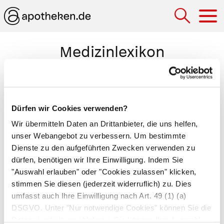
Hau
Medizinlexikon
Speiseröhrenblutung
Austritt von Blut aus Venen und Arterien der
Dürfen wir Cookies verwenden?
Speiseröhre
(Ösophagus). Starke
Wir übermitteln Daten an Drittanbieter, die uns helfen,
Speiseröhrenblutungen rufen schwallartiges
unser Webangebot zu verbessern. Um bestimmte
Erbrechen von Blut hervor. Schwächere
Dienste zu den aufgeführten Zwecken verwenden zu
Blutungen sind an einer Schwarzfärbung des
dürfen, benötigen wir Ihre Einwilligung. Indem Sie
Stuhls (
Teerstuhl
) erkennbar. Zu den Auslösern
"Auswahl erlauben" oder "Cookies zulassen" klicken,
einer Speiseröhrenblutung zählen
stimmen Sie diesen (jederzeit widerruflich) zu. Dies
umfasst auch Ihre Einwilligung nach Art. 49 (1) (a)
Speiseröhrenentzündungen, Speiseröhrenrisse
DSGVO. Unter "Nur notwendige Cookies" können Sie die
nach heftigem Erbrechen (
Mallory-Weiss-
Datenverarbeitung ablehnen. Sie können Ihre Auswahl