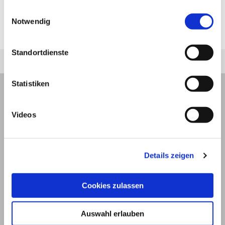
Syndrom
), und geplatzte
Speiseröhren-
jederzeit unter "Privatsphäre“ am Seitenende ändern.
Einwilligungsauswahl
Krampfadern
. Die Behandlung richtet sich nach
Notwendig
der jeweiligen Ursache.
Standortdienste
Statistiken
Videos
Details zeigen
Cookies zulassen
Auswahl erlauben
© 2026