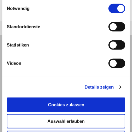
Mageneingang (
Kardiaplastik
) oder den
jederzeit unter "Privatsphäre“ am Seitenende ändern.
Einwilligungsauswahl
Notwendig
Magenpförtner (
Pyloroplastik
) erweitert.
Standortdienste
Statistiken
Videos
Details zeigen
Cookies zulassen
© 2026
Auswahl erlauben