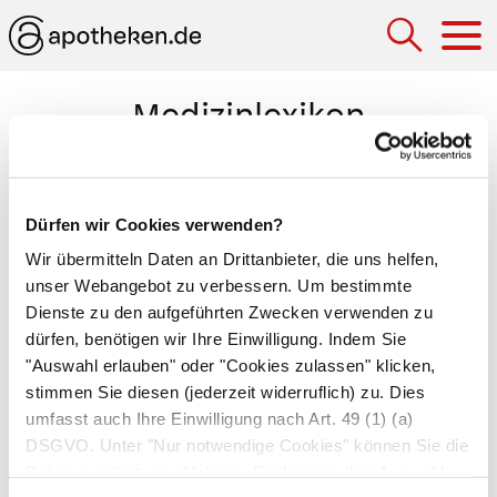
Hau
Medizinlexikon
Sphinkterotomie
Chirurgische Durchtrennung eines
Dürfen wir Cookies verwenden?
Schließmuskels
. Dieser Eingriff ist z.B. am
Wir übermitteln Daten an Drittanbieter, die uns helfen,
Afterschließmuskel erforderlich bei
unser Webangebot zu verbessern. Um bestimmte
Schleimhautrissen im Afterbereich
Dienste zu den aufgeführten Zwecken verwenden zu
dürfen, benötigen wir Ihre Einwilligung. Indem Sie
(
Analfissuren
) oder bei einer dauerhaften
"Auswahl erlauben" oder "Cookies zulassen" klicken,
Anspannung des Schließmuskels aufgrund von
stimmen Sie diesen (jederzeit widerruflich) zu. Dies
Hämorrhoiden
. Bei einer Beweglichkeitsstörung
umfasst auch Ihre Einwilligung nach Art. 49 (1) (a)
der Speiseröhre (
Achalasie
) wiederum nimmt
DSGVO. Unter "Nur notwendige Cookies" können Sie die
der Arzt eine Sphinkterotomie vor, indem er den
Datenverarbeitung ablehnen. Sie können Ihre Auswahl