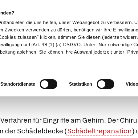
enden?
Drittanbieter, die uns helfen, unser Webangebot zu verbessern.
en Zwecken verwenden zu dürfen, benötigen wir Ihre Einwilligun
ookies zulassen" klicken, stimmen Sie diesen (jederzeit widerru
ikamente
Naturheilkunde
Eltern & Kind
Gesund 
nwilligung nach Art. 49 (1) (a) DSGVO. Unter "Nur notwendige C
beitung ablehnen. Sie können Ihre Auswahl jederzeit unter "Priv
Medizinlexikon
Standortdienste
Statistiken
Vide
Verfahren für Eingriffe am Gehirn. Der Chiru
in der Schädeldecke (
Schädeltrepanation
)