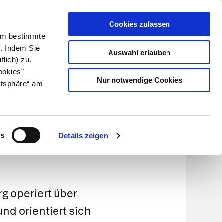
Cookies zulassen
Kundenlogin
Info für Apotheker
 Um bestimmte
g. Indem Sie
Auswahl erlauben
flich) zu.
Suche
leben
Über uns
ookies"
Nur notwendige Cookies
atsphäre“ am
os
Details zeigen
rg operiert über
 und orientiert sich