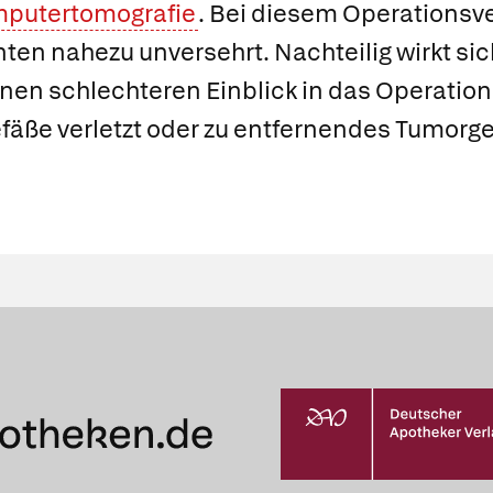
putertomografie
. Bei diesem Operationsve
ten nahezu unversehrt. Nachteilig wirkt si
inen schlechteren Einblick in das Operati
efäße verletzt oder zu entfernendes Tumorg