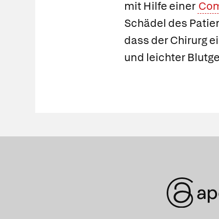
mit Hilfe einer
Com
Schädel des Patien
dass der Chirurg e
und leichter Blutg