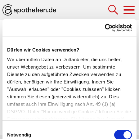
Hau
Medizinlexikon
Streptomyces (Strahlenpilze)
Dürfen wir Cookies verwenden?
Wir übermitteln Daten an Drittanbieter, die uns helfen,
Grampositive Bakterien, die verschiedene Haut-
unser Webangebot zu verbessern. Um bestimmte
und Bindegewebskrankheiten (
Streptomykosen
)
Dienste zu den aufgeführten Zwecken verwenden zu
auslösen und eine zentrale Rolle bei der
dürfen, benötigen wir Ihre Einwilligung. Indem Sie
Antibiotikaherstellung spielen. Streptomyceten
"Auswahl erlauben" oder "Cookies zulassen" klicken,
bilden ein charaktersitsisches,
Sporen
stimmen Sie diesen (jederzeit widerruflich) zu. Dies
umfasst auch Ihre Einwilligung nach Art. 49 (1) (a)
tragendes Geflecht, das an Geflechte von Pilzen
DSGVO. Unter "Nur notwendige Cookies" können Sie die
erinnert. Entsprechend heißen sie auch
Datenverarbeitung ablehnen. Sie können Ihre Auswahl
Strahlenpilze.
jederzeit unter "Privatsphäre“ am Seitenende ändern.
Einwilligungsauswahl
Notwendig