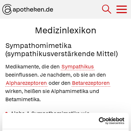
Hau
Medizinlexikon
Sympathomimetika
(sympathikusverstärkende Mittel)
Medikamente, die den
Sympathikus
beeinflussen. Je nachdem, ob sie an den
Alpharezeptoren
oder den
Betarezeptoren
wirken, heißen sie
Alphamimetika
und
Betamimetika
.
Alpha-1-Sympathomimetika
wie
Oxymethazolin
(
Nasivin®
) und
Xylometazolin
(
Otriven®
) verengen die Gefäße