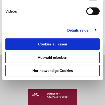
lebensbedrohlichen Kreislaufversagen (
Schock
)
eingesetzt werden. Das
Beta-2-
Videos
Sympathomimetikum
Fenoterol
(
Partusisten®)
bremst
als
Details zeigen
Wehenhemmer
verfrühte Geburten.
Cookies zulassen
Auswahl erlauben
Nur notwendige Cookies