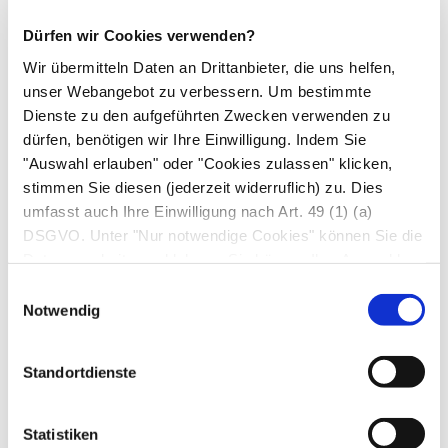
Nasenschleimhäute und bringen auf diese
Dürfen wir Cookies verwenden?
Weise Schnupfennasen zum abschwellen.
Wir übermitteln Daten an Drittanbieter, die uns helfen,
Andere Wirkstoffe wie
Etilefrin
(
Effortil®
) und
unser Webangebot zu verbessern. Um bestimmte
Oxilofrin
(
Carnigen®
) wiederum werden bei
Dienste zu den aufgeführten Zwecken verwenden zu
niedrigem Kreislauf eingesetzt.
dürfen, benötigen wir Ihre Einwilligung. Indem Sie
"Auswahl erlauben" oder "Cookies zulassen" klicken,
Alpha-2-Sympathomimetika
wie
Clonidin
stimmen Sie diesen (jederzeit widerruflich) zu. Dies
(
Isoglaucon®
)und
Dipivefrin
(
Glaucothil®
)
umfasst auch Ihre Einwilligung nach Art. 49 (1) (a)
senken den Augeninnendruck, indem sie den
DSGVO. Unter "Nur notwendige Cookies" können Sie die
Abfluss des
Kammerwassers
durch den
Datenverarbeitung ablehnen. Sie können Ihre Auswahl
Schlemm-Kanal
erleichtern und werden
jederzeit unter "Privatsphäre“ am Seitenende ändern.
Einwilligungsauswahl
deshalb bei
grünem Star
(Glaukom)
Notwendig
eingesetzt.
Standortdienste
Zu den Betamimetika gehören
Adrenalin
(
Suprarenin®
),
Isoprenalin
und
Dobutamin
, die in
Statistiken
der Notfallmedizin bei Herzstillstand und