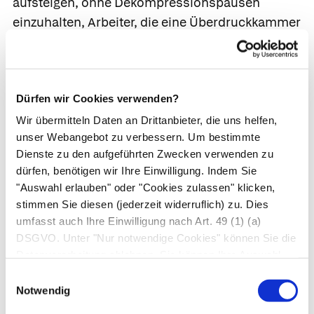
aufsteigen, ohne Dekompressionspausen
einzuhalten, Arbeiter, die eine Überdruckkammer
zu rasch verlassen, und bei Flugpersonal, das
ohne Druckausgleichsgerät schnell in große
Höhen aufsteigt.
Dürfen wir Cookies verwenden?
Durch den Druckabfall setzt der Körper Stickstoff
Wir übermitteln Daten an Drittanbieter, die uns helfen,
in Blut und Gewebe frei. Die dabei entstehenden
unser Webangebot zu verbessern. Um bestimmte
Gasbläschen verstopfen kleine Gefäße in Lunge,
Dienste zu den aufgeführten Zwecken verwenden zu
Herz, Innenohr oder dem zentralen
dürfen, benötigen wir Ihre Einwilligung. Indem Sie
"Auswahl erlauben" oder "Cookies zulassen" klicken,
Nervensystem (
Gasembolien
) und schädigen so
stimmen Sie diesen (jederzeit widerruflich) zu. Dies
die betroffenen Organe. Als erstes zeigen sich
umfasst auch Ihre Einwilligung nach Art. 49 (1) (a)
Juckreiz (
Taucherflöhe
) sowie Gelenk- und
DSGVO. Unter "Nur notwendige Cookies" können Sie die
Muskelschmerzen. Zudem kann ein plötzlicher
Datenverarbeitung ablehnen. Sie können Ihre Auswahl
Druckwechsel das
Trommelfell
schädigen,
jederzeit unter "Privatsphäre“ am Seitenende ändern.
Einwilligungsauswahl
sodass es einreißt oder blutet. Gelegentlich
Notwendig
treten Herzschmerzen, Schwindel,