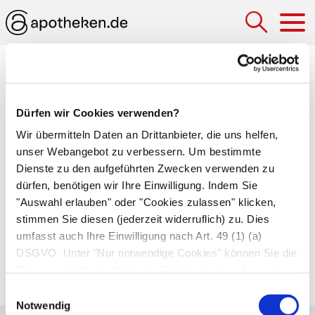
Hau
Medizinlexikon
Thalamus (Thalamus opticus,
Dürfen wir Cookies verwenden?
Sehhügel)
Wir übermitteln Daten an Drittanbieter, die uns helfen,
unser Webangebot zu verbessern. Um bestimmte
Mehrere im
Zwischenhirn
angesiedelte
Dienste zu den aufgeführten Zwecken verwenden zu
Zusammenballungen aus Nervenzellkörpern, die
dürfen, benötigen wir Ihre Einwilligung. Indem Sie
eintreffende Informationen filtern, sammeln und
"Auswahl erlauben" oder "Cookies zulassen" klicken,
an
Großhirnrinde
,
Kleinhirn
,
Rückenmark
und
stimmen Sie diesen (jederzeit widerruflich) zu. Dies
umfasst auch Ihre Einwilligung nach Art. 49 (1) (a)
limbisches System
weiterleiten. Zum Thalamus
DSGVO. Unter "Nur notwendige Cookies" können Sie die
gehören die
Assoziationskerne
, die
SC-Kerne
Datenverarbeitung ablehnen. Sie können Ihre Auswahl
und die
spezifischen Relaiskerne
.
jederzeit unter "Privatsphäre“ am Seitenende ändern.
Einwilligungsauswahl
Notwendig