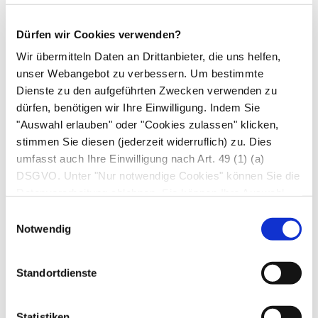
Thrombenarteriektomie
schneidet er die Arterie
der Länge nach auf, um durch die entstandene
Dürfen wir Cookies verwenden?
Öffnung das Blutgerinnsel und die gesamte
Wir übermitteln Daten an Drittanbieter, die uns helfen,
betroffene Gefäßinnenhaut zu entfernen. Bei der
unser Webangebot zu verbessern. Um bestimmte
indirekten Thrombenarteriektomie
öffnet er die
Dienste zu den aufgeführten Zwecken verwenden zu
Arterie nur so weit es erforderlich ist, um einen
dürfen, benötigen wir Ihre Einwilligung. Indem Sie
Drahtring (Stripper) einzuführen. Diesen
"Auswahl erlauben" oder "Cookies zulassen" klicken,
Drahtring fädelt er zwischen die
stimmen Sie diesen (jederzeit widerruflich) zu. Dies
umfasst auch Ihre Einwilligung nach Art. 49 (1) (a)
Arterieninnenhaut und die darunter liegenden
DSGVO. Unter "Nur notwendige Cookies" können Sie die
Abschnitte der Arterienwand. Wenn er daraufhin
Datenverarbeitung ablehnen. Sie können Ihre Auswahl
den Drahtring tiefer in die Arterie einführt, trennt
jederzeit unter "Privatsphäre“ am Seitenende ändern.
Einwilligungsauswahl
der Draht ringsum die Gefäßinnenwand von der
Notwendig
Arterie ab, ohne dass die Arterie dazu weiter
eingeschlitzt werden müsste. Deshalb wird
Standortdienste
dieses Verfahren angewandt, wenn große
Abschnitte der Gefäßinnenwand zu entfernen
Statistiken