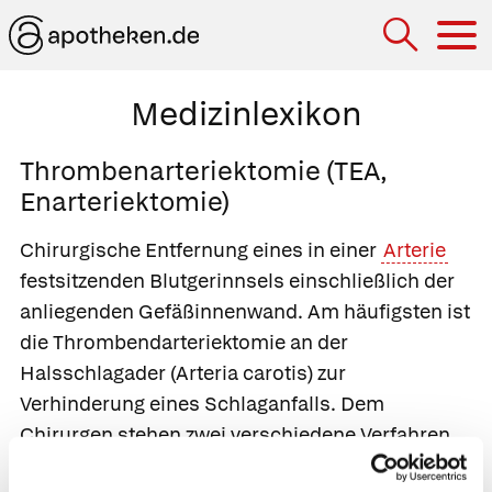
Hau
Medizinlexikon
Thrombenarteriektomie (TEA,
Enarteriektomie)
Chirurgische Entfernung eines in einer
Arterie
festsitzenden Blutgerinnsels einschließlich der
anliegenden Gefäßinnenwand. Am häufigsten ist
die Thrombendarteriektomie an der
Halsschlagader (Arteria carotis) zur
Verhinderung eines Schlaganfalls. Dem
Chirurgen stehen zwei verschiedene Verfahren
zur Wahl. Bei der
direkten