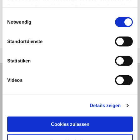
Zusammensetzung der Ernährungslösungen
Datenverarbeitung ablehnen. Sie können Ihre Auswahl
davon abhängig, was für eine Erkrankung der
jederzeit unter "Privatsphäre“ am Seitenende ändern.
Einwilligungsauswahl
Patient zusätzlich aufweist. So gibt es
Notwendig
beispielsweise spezielle Produkte für Diabetiker,
Lungenkranke, Leberkranke und Krebspatienten.
Standortdienste
Statistiken
Videos
Details zeigen
Cookies zulassen