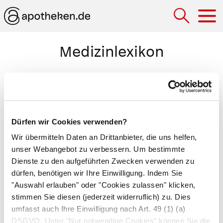
Hau
Medizinlexikon
Totale parenterale Ernährung (TPE)
Form der Nahrungszufuhr, bei welcher der
Patient seinen gesamten Bedarf an Nährstoffen
Dürfen wir Cookies verwenden?
direkt in die Vene verabreicht bekommt. Die
Wir übermitteln Daten an Drittanbieter, die uns helfen,
verwendeten Nährlösungen bestehen aus
unser Webangebot zu verbessern. Um bestimmte
Nährstoffen, die zuvor in ihre Grundbausteine
Dienste zu den aufgeführten Zwecken verwenden zu
zerlegte wurden. Ist der Patient über längere Zeit
dürfen, benötigen wir Ihre Einwilligung. Indem Sie
auf eine totale parenterale Ernährung
"Auswahl erlauben" oder "Cookies zulassen" klicken,
angewiesen, werden Vitamine und Mineralstoffe
stimmen Sie diesen (jederzeit widerruflich) zu. Dies
umfasst auch Ihre Einwilligung nach Art. 49 (1) (a)
ergänzt. Darüber hinaus ist die
DSGVO. Unter "Nur notwendige Cookies" können Sie die