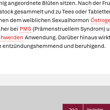
ig angeordnete Blüten sitzen. Nach der Fr
tock gesammelt und zu Tees oder Tabletten
einen dem weiblichen Sexualhormon
Östrog
aher bei
PMS
(Prämenstruellem Syndrom) 
chwerden
Anwendung. Darüber hinaus wirkt
ze entzündungshemmend und beruhigend.