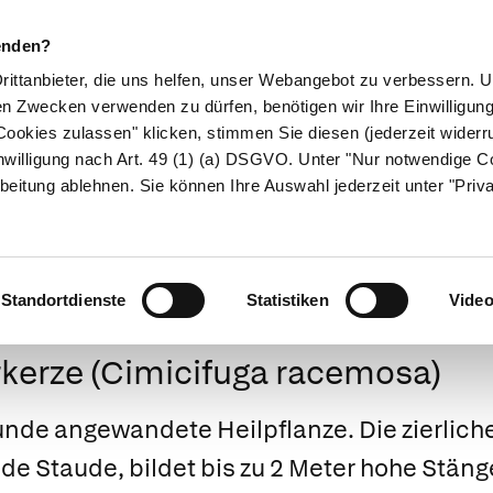
enden?
Drittanbieter, die uns helfen, unser Webangebot zu verbessern.
en Zwecken verwenden zu dürfen, benötigen wir Ihre Einwilligun
ookies zulassen" klicken, stimmen Sie diesen (jederzeit widerru
ikamente
Naturheilkunde
Eltern & Kind
Gesund 
nwilligung nach Art. 49 (1) (a) DSGVO. Unter "Nur notwendige C
beitung ablehnen. Sie können Ihre Auswahl jederzeit unter "Priv
Medizinlexikon
Standortdienste
Statistiken
Vide
kerze (Cimicifuga racemosa)
unde angewandete Heilpflanze. Die zierlic
Staude, bildet bis zu 2 Meter hohe Stänge