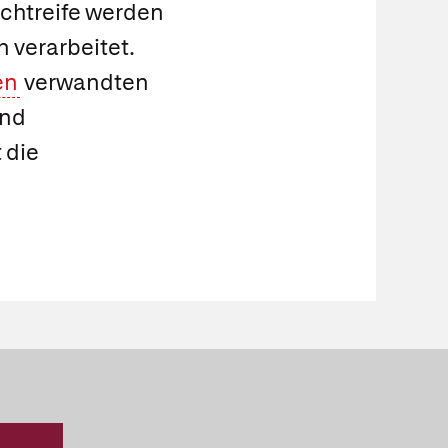
uchtreife werden
 verarbeitet.
en
verwandten
und
 die