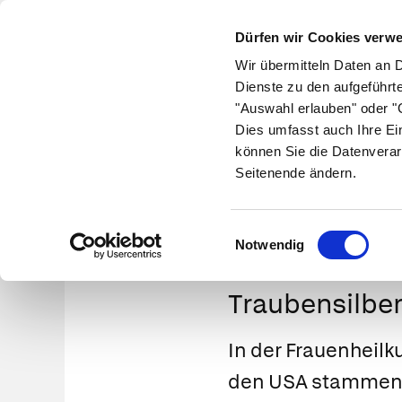
Dürfen wir Cookies verw
Wir übermitteln Daten an 
Dienste zu den aufgeführt
"Auswahl erlauben" oder "C
Krankheiten
Symptome
Therapie
Med
Dies umfasst auch Ihre Ei
können Sie die Datenverar
Seitenende ändern.
Einwilligungsauswahl
Notwendig
Traubensilber
In der Frauenheilk
den USA stammende 