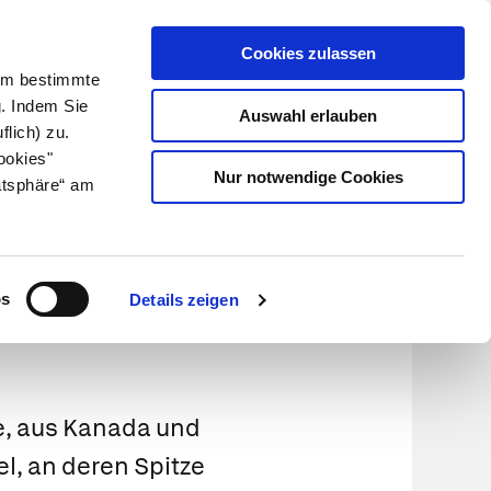
Cookies zulassen
Kundenlogin
Info für Apotheker
 Um bestimmte
g. Indem Sie
Auswahl erlauben
flich) zu.
Suche
leben
Über uns
ookies"
Nur notwendige Cookies
atsphäre“ am
os
Details zeigen
he, aus Kanada und
l, an deren Spitze