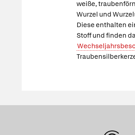
weiße, traubenförm
Wurzel und Wurzels
Diese enthalten 
Stoff und finden d
Wechseljahrsbes
Traubensilberker