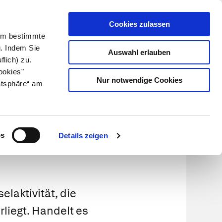
Cookies zulassen
Kundenlogin
Info für Apotheker
 Um bestimmte
g. Indem Sie
Auswahl erlauben
flich) zu.
Suche
leben
Über uns
ookies"
Nur notwendige Cookies
atsphäre“ am
os
Details zeigen
elaktivität, die
iegt. Handelt es