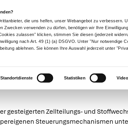
enden?
Drittanbieter, die uns helfen, unser Webangebot zu verbessern.
en Zwecken verwenden zu dürfen, benötigen wir Ihre Einwilligun
ookies zulassen" klicken, stimmen Sie diesen (jederzeit widerru
ikamente
Naturheilkunde
Eltern & Kind
Gesund 
nwilligung nach Art. 49 (1) (a) DSGVO. Unter "Nur notwendige C
beitung ablehnen. Sie können Ihre Auswahl jederzeit unter "Priv
Medizinlexikon
Standortdienste
Statistiken
Vide
er gesteigerten Zellteilungs- und Stoffwechs
rpereigenen Steuerungsmechanismen unterl