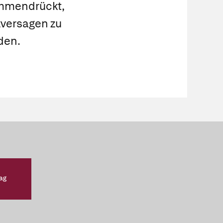
ammendrückt,
zversagen zu
den.