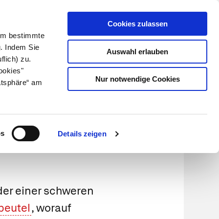
Cookies zulassen
Kundenlogin
Info für Apotheker
 Um bestimmte
g. Indem Sie
Auswahl erlauben
flich) zu.
Suche
leben
Über uns
ookies"
Nur notwendige Cookies
atsphäre“ am
os
Details zeigen
er einer schweren
beutel
, worauf