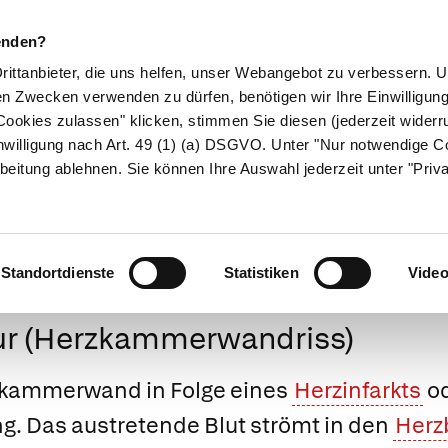
enden?
Drittanbieter, die uns helfen, unser Webangebot zu verbessern.
en Zwecken verwenden zu dürfen, benötigen wir Ihre Einwilligun
ookies zulassen" klicken, stimmen Sie diesen (jederzeit widerru
ikamente
Naturheilkunde
Eltern & Kind
Gesund 
nwilligung nach Art. 49 (1) (a) DSGVO. Unter "Nur notwendige C
beitung ablehnen. Sie können Ihre Auswahl jederzeit unter "Priv
Medizinlexikon
Standortdienste
Statistiken
Vide
tur (Herzkammerwandriss)
zkammerwand in Folge eines
Herzinfarkts
od
g. Das austretende Blut strömt in den
Herz