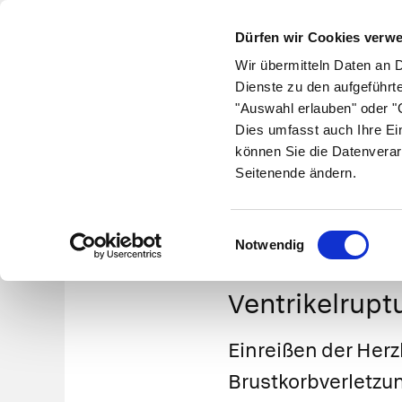
Dürfen wir Cookies verw
Wir übermitteln Daten an 
Dienste zu den aufgeführt
"Auswahl erlauben" oder "C
Krankheiten
Symptome
Therapie
Med
Dies umfasst auch Ihre Ei
können Sie die Datenverar
Seitenende ändern.
Einwilligungsauswahl
Notwendig
Ventrikelrup
Einreißen der Her
Brustkorbverletzun