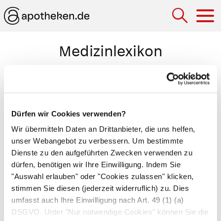
Hau
Medizinlexikon
Waaler-Rose-Test
Nachweisverfahren für Rheumafaktoren im
Blutserum
. Diese vom Immunsystem gebildeten
Dürfen wir Cookies verwenden?
Abwehrstoffe (
Antikörper
) sind gegen
Wir übermitteln Daten an Drittanbieter, die uns helfen,
körpereigenes Gewebe gerichtet und führen zum
unser Webangebot zu verbessern. Um bestimmte
Ausbruch von
Rheuma
. Für den Waaler-Rose-
Dienste zu den aufgeführten Zwecken verwenden zu
dürfen, benötigen wir Ihre Einwilligung. Indem Sie
Test werden rote Blutkörperchen von gegen
"Auswahl erlauben" oder "Cookies zulassen" klicken,
Immunglobulin G sensibilisierten Schafen mit
stimmen Sie diesen (jederzeit widerruflich) zu. Dies
menschlichem Blutserum vermischt. Bei dem
umfasst auch Ihre Einwilligung nach Art. 49 (1) (a)
Blut von Rheumakranken kommt es zu einer
DSGVO. Unter "Nur notwendige Cookies" können Sie die