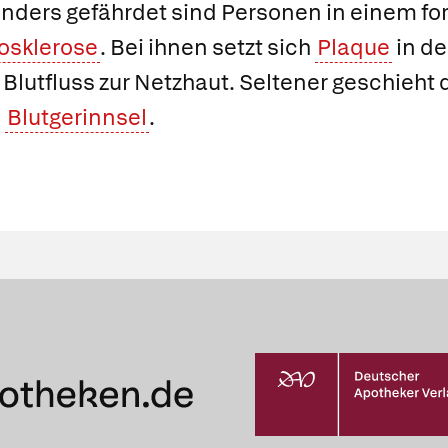
nders gefährdet sind Personen in einem fo
iosklerose
. Bei ihnen setzt sich
Plaque
in de
Blutfluss zur Netzhaut. Seltener geschieht 
s
Blutgerinnsel
.