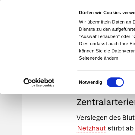
Dürfen wir Cookies verw
Wir übermitteln Daten an 
Dienste zu den aufgeführt
"Auswahl erlauben" oder "C
Krankheiten
Symptome
Therapie
Med
Dies umfasst auch Ihre Ei
können Sie die Datenverar
Seitenende ändern.
Einwilligungsauswahl
Notwendig
Zentralarteri
Versiegen des Blut
Netzhaut
stirbt a