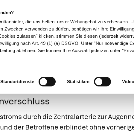
enden?
Drittanbieter, die uns helfen, unser Webangebot zu verbessern.
en Zwecken verwenden zu dürfen, benötigen wir Ihre Einwilligun
ookies zulassen" klicken, stimmen Sie diesen (jederzeit widerru
ikamente
Naturheilkunde
Eltern & Kind
Gesund 
nwilligung nach Art. 49 (1) (a) DSGVO. Unter "Nur notwendige C
beitung ablehnen. Sie können Ihre Auswahl jederzeit unter "Priv
Medizinlexikon
Standortdienste
Statistiken
Vide
enverschluss
stroms durch die Zentralarterie zur Augenne
b und der Betroffene erblindet ohne vorheri