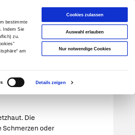
Cookies zulassen
Kundenlogin
Info für Apotheker
 Um bestimmte
g. Indem Sie
Auswahl erlauben
flich) zu.
Suche
leben
Über uns
ookies"
Nur notwendige Cookies
atsphäre“ am
os
Details zeigen
tzhaut. Die
ge Schmerzen oder