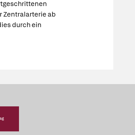
rtgeschrittenen
r Zentralarterie ab
dies durch ein