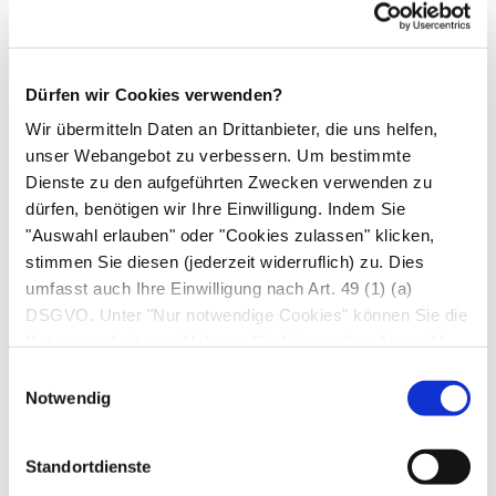
Wirkung: Dann wechseln sich symptomfreie
Phasen mit einer plötzlichen Bewegungsstarre
ab (On-Off-Phänomen).
Eine gefährliche Nebenwirkung ist die
Dürfen wir Cookies verwenden?
Entwicklung eines Suchtverhaltens wie
Wir übermitteln Daten an Drittanbieter, die uns helfen,
Kaufsucht, Spielsucht, Sexsucht oder auch eine
unser Webangebot zu verbessern. Um bestimmte
Dienste zu den aufgeführten Zwecken verwenden zu
depressive Verstimmung. Diese Verhaltens- und
dürfen, benötigen wir Ihre Einwilligung. Indem Sie
Gemütsänderungen fallen den Betroffenen nicht
"Auswahl erlauben" oder "Cookies zulassen" klicken,
immer auf – deshalb sollten insbesondere
stimmen Sie diesen (jederzeit widerruflich) zu. Dies
Verwandte und Freunde auf diese
umfasst auch Ihre Einwilligung nach Art. 49 (1) (a)
Nebenwirkungen achten.
DSGVO. Unter "Nur notwendige Cookies" können Sie die
Manche Patient*innen schlafen während der
Datenverarbeitung ablehnen. Sie können Ihre Auswahl
jederzeit unter "Privatsphäre“ am Seitenende ändern.
Behandlung ohne Vorwarnung im Alltag ein – in
Einwilligungsauswahl
Notwendig
diesem Fall sollten Sie umgehend Ihre Ärzt*in
informieren. Auto fahren ist in diesen Fällen
Tabu.
Standortdienste