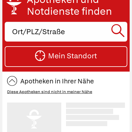
Notdienste finden
Ort,
PLZ
oder
SU
Straße
Mein Standort
eingeben:
ST
Apotheken in Ihrer Nähe
Diese Apotheken sind nicht in meiner Nähe