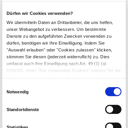
Lehrern unterschiedlich geregelt. Oft erfolgt die
Studienzulassung ohne vorherige
Dürfen wir Cookies verwenden?
Tauglichkeitsprüfung. So können auch
Wir übermitteln Daten an Drittanbieter, die uns helfen,
Menschen diesen Beruf wählen, deren Stimme
unser Webangebot zu verbessern. Um bestimmte
Dienste zu den aufgeführten Zwecken verwenden zu
sehr schwach oder anfällig ist. Fehlt dann eine
dürfen, benötigen wir Ihre Einwilligung. Indem Sie
Stimm- und Sprechausbildung im Studium, sind
"Auswahl erlauben" oder "Cookies zulassen" klicken,
Beschwerden mit der Stimme vorprogrammiert.
stimmen Sie diesen (jederzeit widerruflich) zu. Dies
„Nach fünf bis zehn Jahren beginnen dann die
umfasst auch Ihre Einwilligung nach Art. 49 (1) (a)
Stimmprobleme, die letztlich zu einer
DSGVO. Unter "Nur notwendige Cookies" können Sie die
Berufsuntauglichkeit führen können“, beschreibt
Datenverarbeitung ablehnen. Sie können Ihre Auswahl
jederzeit unter "Privatsphäre“ am Seitenende ändern.
Prof. Fuchs die Folgen. Auf erste funktionelle
Einwilligungsauswahl
Notwendig
Stimmstörungen wie Heiserkeit oder ein
Missempfinden können Stimmbandknötchen
folgen, die wiederum die Funktion der Stimme
Standortdienste
weiter mindern. Ein Teufelskreislauf, der nur mit
einer Behandlung verbunden mit Berufspause
Statistiken