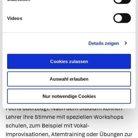
durchbrochen werden kann.
„Stimmübungsbehandlungen und
Videos
Stimmheilkuren können hier in allen Stadien
helfen“, rät der Stimmexperte Fuchs. Als letzte
Option bleibt eine Operation.
Details zeigen
Damit die Stimme wieder
Cookies zulassen
stimmt
Auswahl erlauben
Viele Stimmschädigungen wären mit einer
besseren Stimmausbildung und einem
Nur notwendige Cookies
geschulten Stimmeinsatz vermeidbar, ist Prof.
Fuchs überzeugt. Nach dem Studium können
Lehrer ihre Stimme mit speziellen Workshops
schulen, zum Beispiel mit Vokal-
Improvisationen, Atemtraining oder Übungen zur