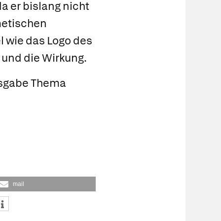
a er bislang nicht
smetischen
l wie das Logo des
und die Wirkung.
usgabe Thema
mail