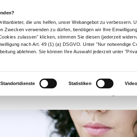
enden?
Drittanbieter, die uns helfen, unser Webangebot zu verbessern.
en Zwecken verwenden zu dürfen, benötigen wir Ihre Einwilligun
ookies zulassen" klicken, stimmen Sie diesen (jederzeit widerru
ikamente
Naturheilkunde
Eltern & Kind
Gesund 
nwilligung nach Art. 49 (1) (a) DSGVO. Unter "Nur notwendige C
beitung ablehnen. Sie können Ihre Auswahl jederzeit unter "Priv
Effektive Pflege bei Allergien
enn die Haut juc
Standortdienste
Statistiken
Vide