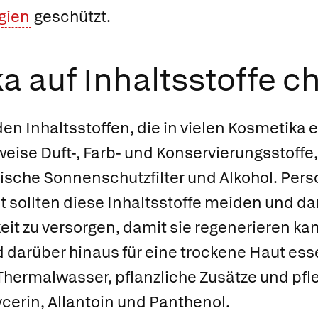
rgien
geschützt.
a auf Inhaltsstoffe c
en Inhaltsstoffen, die in vielen Kosmetika e
eise Duft-, Farb- und Konservierungsstoffe,
ische Sonnenschutzfilter und Alkohol. Pers
 sollten diese Inhaltsstoffe meiden und dar
eit zu versorgen, damit sie regenerieren k
darüber hinaus für eine trockene Haut esse
 Thermalwasser, pflanzliche Zusätze und pf
erin, Allantoin und Panthenol.