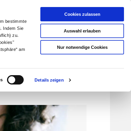
Cookies zulassen
Kundenlogin
Info für Apotheker
 Um bestimmte
g. Indem Sie
Auswahl erlauben
flich) zu.
Suche
leben
Über uns
ookies"
Nur notwendige Cookies
atsphäre“ am
kt
os
Details zeigen