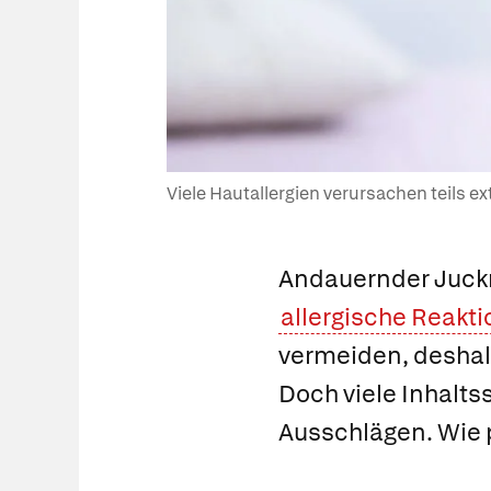
Viele Hautallergien verursachen teils e
Andauernder Juckre
allergische Reakti
vermeiden, deshalb
Doch viele Inhalts
Ausschlägen. Wie p