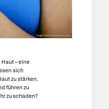
Image Point Fr/Shutterstock.com
 Haut – eine
assen sich
aut zu stärken.
nd führen zu
ihr zu schaden?