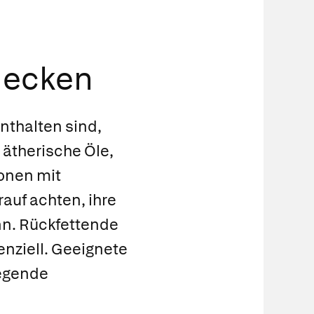
hecken
nthalten sind,
 ätherische Öle,
onen mit
auf achten, ihre
ann. Rückfettende
nziell. Geeignete
legende