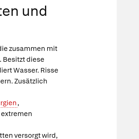
ten und
, die zusammen mit
 Besitzt diese
iert Wasser. Risse
ern. Zusätzlich
ergien
,
ls extremen
ten versorgt wird,