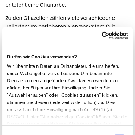
entsteht eine
Glianarbe
.
Zu den Gliazellen zählen viele verschiedene
Zellarten: Im peripheren Nervensystem (d.h.
außerhalb von Gehirn und Rückenmark)
befinden sich die Schwannzellen und die
Mantelzellen.
Schwannzellen
(
Schwannsche
Dürfen wir Cookies verwenden?
Zellen
) wickeln sich um die Fortsätze der
Wir übermitteln Daten an Drittanbieter, die uns helfen,
Nervenzellen und beschleunigen so die
unser Webangebot zu verbessern. Um bestimmte
Informationsweiterleitung. Die
Mantelzellen
Dienste zu den aufgeführten Zwecken verwenden zu
hüllen die
Ganglien
ein, an denen Informationen
dürfen, benötigen wir Ihre Einwilligung. Indem Sie
vom Gehirn zu den Organen verschaltet werden.
"Auswahl erlauben" oder "Cookies zulassen" klicken,
Im zentralen Nervensystem (d.h. in Gehirn und
stimmen Sie diesen (jederzeit widerruflich) zu. Dies
umfasst auch Ihre Einwilligung nach Art. 49 (1) (a)
Rückenmark) ist die Vielfalt deutlich größer: Zu
DSGVO. Unter "Nur notwendige Cookies" können Sie die
den
Mikroglia
zählen die Oligodendrogliazellen
Datenverarbeitung ablehnen. Sie können Ihre Auswahl
und die Hortega-Zellen. Die
jederzeit unter "Privatsphäre“ am Seitenende ändern.
Einwilligungsauswahl