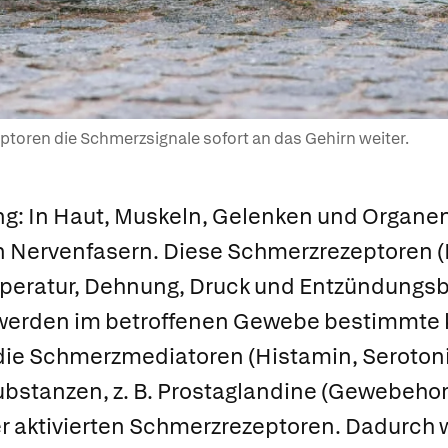
ptoren die Schmerzsignale sofort an das Gehirn weiter.
ng
: In Haut, Muskeln, Gelenken und Organe
n Nervenfasern. Diese
Schmerzrezeptoren
(
eratur, Dehnung, Druck und Entzündungsbo
 werden im betroffenen Gewebe bestimmte 
die
Schmerzmediatoren
(Histamin, Serotoni
ubstanzen, z. B.
Prostaglandine (Gewebehor
er aktivierten Schmerzrezeptoren. Dadurch 