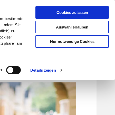
Cookies zulassen
Kundenlogin
Info für Apotheker
 Um bestimmte
g. Indem Sie
Auswahl erlauben
flich) zu.
Suche
leben
Über uns
ookies"
Nur notwendige Cookies
atsphäre“ am
tehen
os
Details zeigen