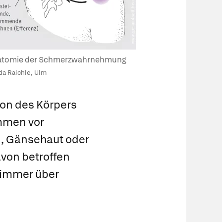
atomie der Schmerzwahrnehmung
da Raichle, Ulm
ion des Körpers
ümmen vor
n, Gänsehaut oder
von betroffen
 immer über