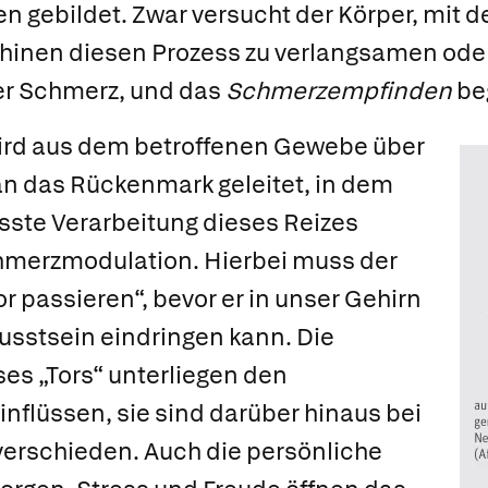
 gebildet. Zwar versucht der Körper, mit d
hinen diesen Prozess zu verlangsamen ode
er Schmerz, und das
Schmerzempfinden
be
ird aus dem betroffenen Gewebe über
an das Rückenmark geleitet, in dem
sste Verarbeitung dieses Reizes
hmerzmodulation.
Hierbei muss der
r passieren“, bevor er in unser Gehirn
usstsein eindringen kann. Die
es „Tors“ unterliegen den
nflüssen, sie sind darüber hinaus bei
rschieden. Auch die persönliche