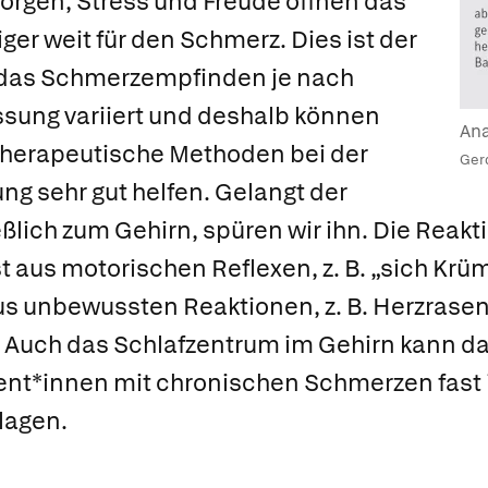
orgen, Stress und Freude öffnen das
ger weit für den Schmerz. Dies ist der
 das Schmerzempfinden je nach
ssung variiert und deshalb können
An
therapeutische Methoden bei der
Ger
 sehr gut helfen. Gelangt der
ßlich zum Gehirn, spüren wir ihn. Die Reakt
 aus motorischen Reflexen, z. B. „sich Kr
us unbewussten Reaktionen, z. B. Herzrase
Auch das Schlafzentrum im Gehirn kann da
ient*innen mit chronischen Schmerzen fast
lagen.