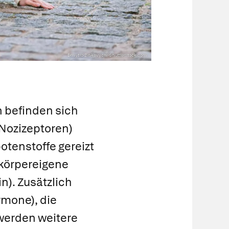
Dmytro Zinkevych/Shutterstock.com
n befinden sich
Nozizeptoren)
tenstoffe gereizt
körpereigene
n). Zusätzlich
mone), die
werden weitere