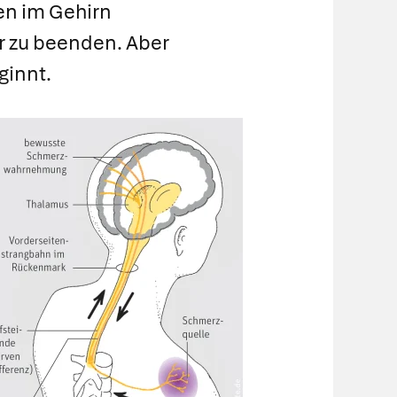
en im Gehirn
r zu beenden. Aber
ginnt.