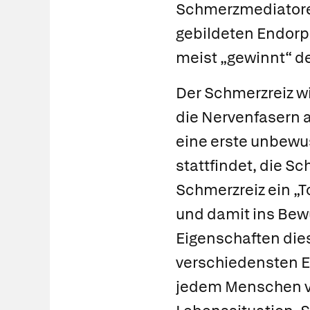
Schmerzmediatoren
gebildeten Endorp
meist „gewinnt“ d
Der Schmerzreiz w
die Nervenfasern 
eine erste unbewu
stattfindet, die
Sc
Schmerzreiz ein „To
und damit ins Bew
Eigenschaften dies
verschiedensten Ei
jedem Menschen ve