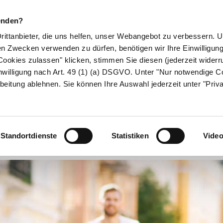
enden?
Drittanbieter, die uns helfen, unser Webangebot zu verbessern.
en Zwecken verwenden zu dürfen, benötigen wir Ihre Einwilligun
ookies zulassen" klicken, stimmen Sie diesen (jederzeit widerru
ikamente
Naturheilkunde
Eltern & Kind
Gesund 
nwilligung nach Art. 49 (1) (a) DSGVO. Unter "Nur notwendige C
beitung ablehnen. Sie können Ihre Auswahl jederzeit unter "Priv
Schmerzen ents
Standortdienste
Statistiken
Vide