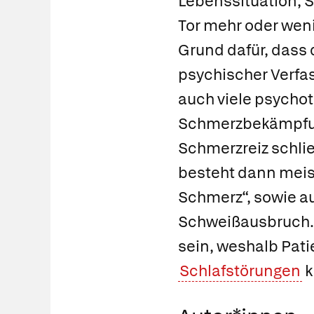
Lebenssituation, S
Tor mehr oder weni
Grund dafür, dass
psychischer Verfa
auch viele psycho
Schmerzbekämpfung
Schmerzreiz schlie
besteht dann meist
Schmerz“, sowie a
Schweißausbruch. 
sein, weshalb Pat
Schlafstörungen
k