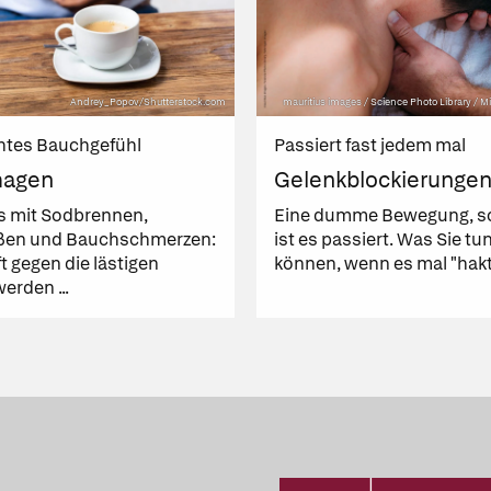
Andrey_Popov/Shutterstock.com
mauritius images / Science Photo Library / 
htes Bauchgefühl
Passiert fast jedem mal
magen
Gelenkblockierunge
s mit Sodbrennen,
Eine dumme Bewegung, s
ßen und Bauchschmerzen:
ist es passiert. Was Sie tu
ft gegen die lästigen
können, wenn es mal "hakt" 
erden ...