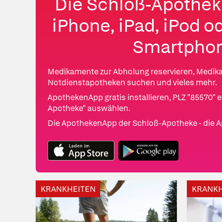
Die Schloß-Apothek
iPhone, iPad, iPod o
Smartpho
Medikamente zur Abholung reservieren, Medik
Notdienstapotheken suchen und vieles mehr.
ApothekenApp gratis installieren, PLZ "85570"
Apotheke" auswählen.
Die ApothekenApp der Schloß-Apotheke - die A
KRANKHEITEN
KRANKH