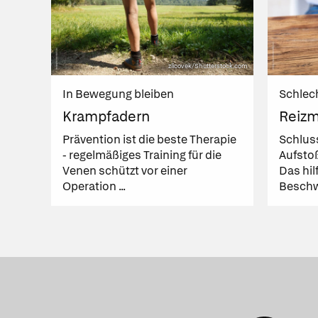
zlicovek/Shutterstock.com
In Bewegung bleiben
Schlec
Krampfadern
Reiz
Prävention ist die beste Therapie
Schlus
- regelmäßiges Training für die
Aufsto
Venen schützt vor einer
Das hil
Operation ...
Beschw