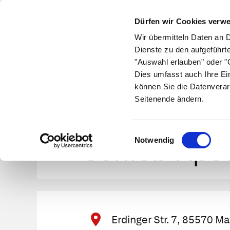
Dürfen wir Cookies verw
Wir übermitteln Daten an 
Dienste zu den aufgeführt
"Auswahl erlauben" oder "C
Krankheiten
Symptome
Therapie
Med
Dies umfasst auch Ihre Ei
können Sie die Datenverar
Branchenverzeichnis der deutschen Apotheke
Seitenende ändern.
Apotheken- und Notdienstsuche
85570
M
Einwilligungsauswahl
Schloß-Apo
Notwendig
Erdinger Str. 7, 85570 