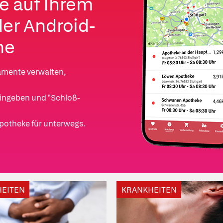
e auf Ihrem
der Android-
ne
amente verwalten,
 eingeben und "Schloß-
potheke für unterwegs.
EITEN
KRANKHEITEN