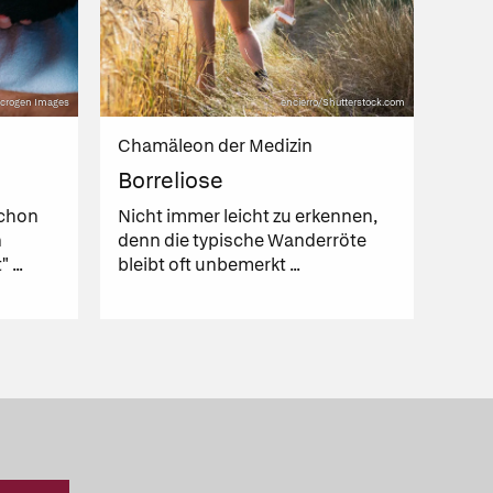
Microgen Images
encierro/Shutterstock.com
Chamäleon der Medizin
n
Borreliose
chon
Nicht immer leicht zu erkennen,
n
denn die typische Wanderröte
...
bleibt oft unbemerkt ...