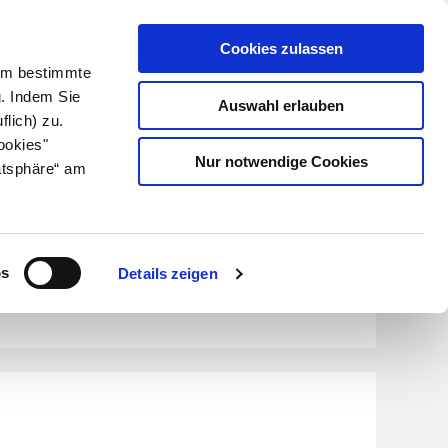
Cookies zulassen
Kundenlogin
Info für Apotheker
 Um bestimmte
g. Indem Sie
Auswahl erlauben
flich) zu.
Suche
leben
Über uns
ookies"
Nur notwendige Cookies
atsphäre“ am
drucken
os
Details zeigen