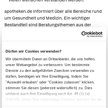
apotheken.de informiert über alle Bereiche rund
um Gesundheit und Medizin. Ein wichtiger
Bestandteil sind Beratungsthemen aus der
Apotheke – also zum Beispiel Informationen
über Wirkstoffe oder die richtige Anwendung von
Arzneimitteln.
Dürfen wir Cookies verwenden?
Weitere Informationen zu den Vorgaben der
Wir übermitteln Daten an Drittanbieter, die uns helfen,
Qualitätssicherung auf apotheken.de finden sie
unser Webangebot zu verbessern. Um bestimmte
hier:
Qualitätssicherung
.
Dienste zu den aufgeführten Zwecken verwenden zu
dürfen, benötigen wir Ihre Einwilligung. Indem Sie
Was apotheken.de nicht leisten
"Auswahl erlauben" oder "Cookies zulassen" klicken,
kann
stimmen Sie diesen (jederzeit widerruflich) zu. Dies
umfasst auch Ihre Einwilligung nach Art. 49 (1) (a)
apotheken.de ersetzt nicht den Besuch in der
DSGVO. Unter "Nur notwendige Cookies" können Sie die
Arztpraxis oder Apotheke. Die Website berät
Datenverarbeitung ablehnen. Sie können Ihre Auswahl