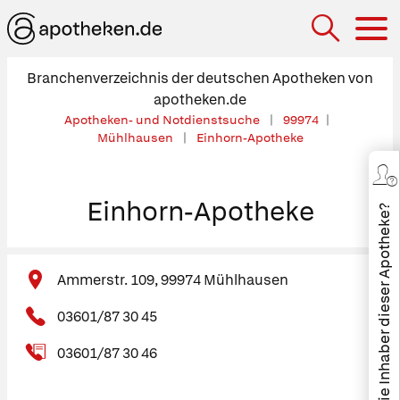
Hau
Branchenverzeichnis der deutschen Apotheken von
apotheken.de
Apotheken- und Notdienstsuche
99974
Mühlhausen
Einhorn-Apotheke
Einhorn-Apotheke
Sind Sie Inhaber dieser Apotheke?
Ammerstr. 109, 99974 Mühlhausen
03601/87 30 45
03601/87 30 46