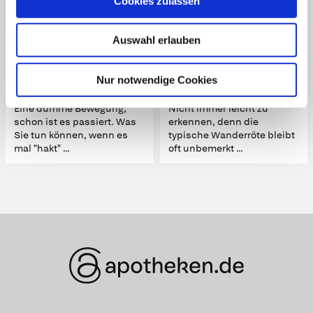
Cookies zulassen
mauritius images / Science Photo Library / Mic
Auswahl erlauben
rogen Images
encierro/Shutterstock.com
Passiert fast jedem mal
Chamäleon der Medizin
Nur notwendige Cookies
Gelenkblockierungen
Borreliose
Eine dumme Bewegung,
Nicht immer leicht zu
schon ist es passiert. Was
erkennen, denn die
Sie tun können, wenn es
typische Wanderröte bleibt
mal "hakt" ...
oft unbemerkt ...