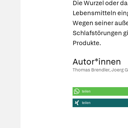
Die Wurzel oder da
Lebensmitteln einge
Wegen seiner auße
Schlafstörungen gil
Produkte.
Autor*innen
Thomas Brendler, Joerg Gr
teilen
teilen