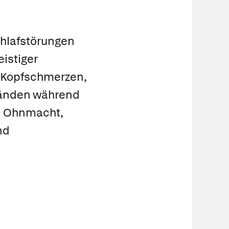
hlafstörungen
eistiger
, Kopfschmerzen,
ständen während
d Ohnmacht,
nd