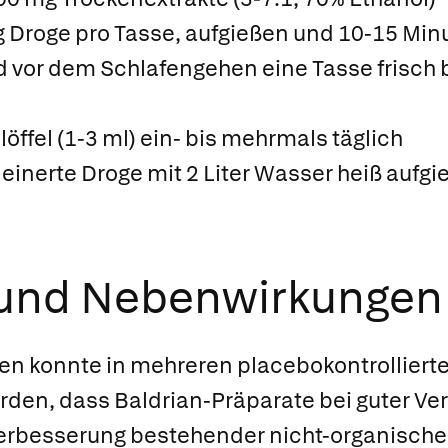
g Droge pro Tasse, aufgießen und 10-15 Min
d vor dem Schlafengehen eine Tasse frisch 
löffel (1-3 ml) ein- bis mehrmals täglich
leinerte Droge mit 2 Liter Wasser heiß aufgi
 und Nebenwirkungen
ren konnte in mehreren placebo­kontrolliert
rden, dass Baldrian-Präparate bei guter Vert
Verbesserung bestehender nicht-organische