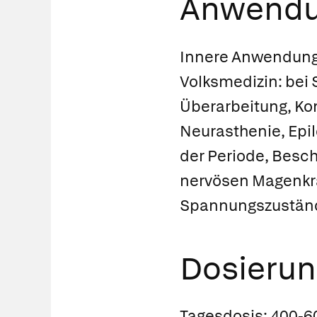
Anwendu
Innere Anwendung
Volksmedizin:
bei 
Überarbeitung, Ko
Neurasthenie, Epi
der Periode, Besc
nervösen Magenkrä
Spannungszustän
Dosierun
Tagesdosis:
400-60