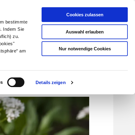
Cookies zulassen
Kundenlogin
Info für Apotheker
 Um bestimmte
g. Indem Sie
Auswahl erlauben
flich) zu.
Suche
leben
Über uns
ookies"
Nur notwendige Cookies
atsphäre“ am
os
Details zeigen