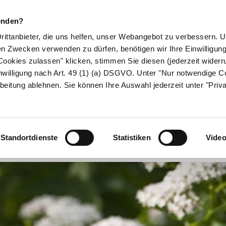
enden?
Drittanbieter, die uns helfen, unser Webangebot zu verbessern.
en Zwecken verwenden zu dürfen, benötigen wir Ihre Einwilligun
ookies zulassen" klicken, stimmen Sie diesen (jederzeit widerru
ikamente
Naturheilkunde
Eltern & Kind
Gesund 
nwilligung nach Art. 49 (1) (a) DSGVO. Unter "Nur notwendige C
beitung ablehnen. Sie können Ihre Auswahl jederzeit unter "Priv
Baldrian
Standortdienste
Statistiken
Vide