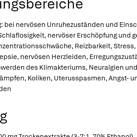
ngsbereiche
:
bei nervösen Unruhezuständen und Einsc
Schlaflosigkeit, nervöser Erschöpfung und g
nzentrationsschwäche, Reizbarkeit, Stress
lepsie, nervösen Herzleiden, Erregungszu
hwerden des Klimakteriums, Neuralgien un
mpfen, Koliken, Uterusspasmen, Angst- u
den
g
0 mg Trockenextrakte (3-7:1, 70% Ethanol)