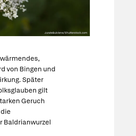
JurateBuiviene/Shutterstock.com
erwärmendes,
rd von Bingen und
irkung. Später
lks­glauben gilt
starken Geruch
 die
r Baldrianwurzel