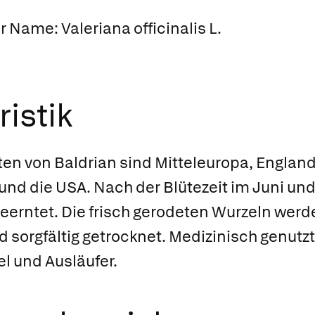
er Name:
Valeriana officinalis L.
istik
n von Baldrian sind Mitteleuropa, England,
nd die USA. Nach der Blütezeit im Juni und J
geerntet. Die frisch gerodeten Wurzeln wer
nd sorgfältig getrocknet. Medizinisch genutz
l und Ausläufer.