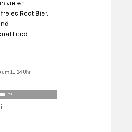
in vielen
freies Root Bier.
und
ional Food
8
um 11:24 Uhr
mail