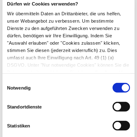
Dürfen wir Cookies verwenden?
Sehr selten können die folgenden
Nebenwirkungen auftreten: Teleangiektasien
Wir übermitteln Daten an Drittanbieter, die uns helfen,
unser Webangebot zu verbessern. Um bestimmte
(Erweiterung und Vermehrung kleiner
Dienste zu den aufgeführten Zwecken verwenden zu
oberflächlicher Hautgefäße), braune Flecken,
dürfen, benötigen wir Ihre Einwilligung. Indem Sie
Photosensibilisierung (erhöhte
"Auswahl erlauben" oder "Cookies zulassen" klicken,
Lichtempfindlichkeit der Haut), Dermatitis
stimmen Sie diesen (jederzeit widerruflich) zu. Dies
(entzündliche Hautreaktion), Verdünnung der
umfasst auch Ihre Einwilligung nach Art. 49 (1) (a)
Oberhaut und Pigmentstörungen.
DSGVO. Unter "Nur notwendige Cookies" können Sie die
Datenverarbeitung ablehnen. Sie können Ihre Auswahl
Wenn Sie Nebenwirkungen bemerken, wenden
jederzeit unter "Privatsphäre“ am Seitenende ändern.
Einwilligungsauswahl
Sie sich an Ihren Arzt oder Apotheker. Dies gilt
Notwendig
auch für Nebenwirkungen, die nicht angegeben
sind.
Standortdienste
Statistiken
7. Wechselwirkungen