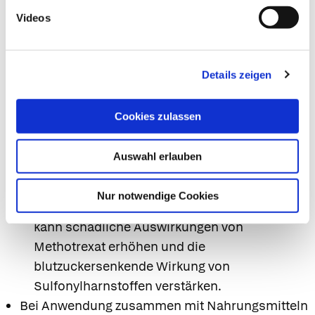
Bei der Anwendung mit anderen Arzneimitteln
Videos
Bitte informieren Sie Ihren Arzt oder
Apotheker, wenn Sie andere Arzneimittel
einnehmen/anwenden bzw. vor kurzem
Details zeigen
eingenommen/angewendet haben, auch wenn
es sich um nicht verschreibungspflichtige
Cookies zulassen
Arzneimittel handelt.
Salicylsäure kann das Eindringen anderer
Auswahl erlauben
lokal aufgetragener Arzneimittel in die Haut
verstärken.
Nur notwendige Cookies
In die Blutbahn aufgenommene Salicylsäure
kann schädliche Auswirkungen von
Methotrexat erhöhen und die
blutzuckersenkende Wirkung von
Sulfonylharnstoffen verstärken.
Bei Anwendung zusammen mit Nahrungsmitteln