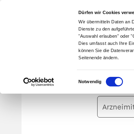
Dürfen wir Cookies verw
Wir übermitteln Daten an 
Dienste zu den aufgeführt
"Auswahl erlauben" oder "C
Krankheiten
Symptome
Therapie
Med
Dies umfasst auch Ihre Ei
können Sie die Datenverar
Seitenende ändern.
B
Einwilligungsauswahl
Notwendig
Arzneimittelname
oder
PZN
eingeben