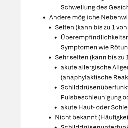
Schwellung des Gesich
Andere mögliche Nebenwi
Selten (kann bis zu 1 vo
Überempfindlichkeitsr
Symptomen wie Rötung
Sehr selten (kann bis zu
akute allergische Allg
(anaphylaktische Reak
Schilddrüsenüberfunkti
Pulsbeschleunigung od
akute Haut- oder Sch
Nicht bekannt (Häufigkei
Schilddrüsenunterfunkt