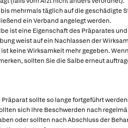
gt (falls vom Arzt nicht anders verordnet):
 bis mehrmals täglich auf die geschädigte St
hließend ein Verband angelegt werden.
be ist eine Eigenschaft des Präparates und
ung weist auf ein Nachlassen der Wirksamk
g ist keine Wirksamkeit mehr gegeben. Wen
erken, sollten Sie die Salbe erneut auftrag
räparat sollte so lange fortgeführt werden
llten sich Ihre Beschwerden nach regelmä
haben oder sollten nach Abschluss der Be