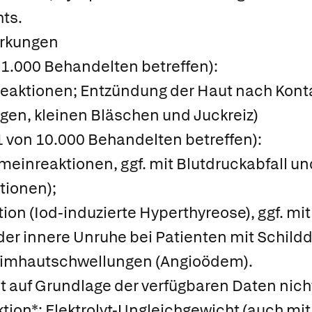
ts.
rkungen
n 1.000 Behandelten betreffen):
eaktionen; Entzündung der Haut nach Konta
en, kleinen Bläschen und Juckreiz)
 1 von 10.000 Behandelten betreffen):
emeinreaktionen, ggf. mit Blutdruckabfall un
tionen);
on (Iod-induzierte Hyperthyreose), ggf. mi
er innere Unruhe bei Patienten mit Schild
leimhautschwellungen (Angioödem).
t auf Grundlage der verfügbaren Daten nich
ion*; Elektrolyt-Ungleichgewicht (auch mi