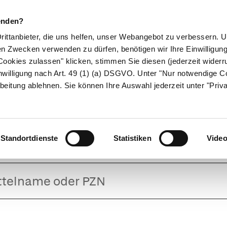
enden?
Drittanbieter, die uns helfen, unser Webangebot zu verbessern.
en Zwecken verwenden zu dürfen, benötigen wir Ihre Einwilligun
ookies zulassen" klicken, stimmen Sie diesen (jederzeit widerru
ikamente
Naturheilkunde
Eltern & Kind
Gesund 
nwilligung nach Art. 49 (1) (a) DSGVO. Unter "Nur notwendige C
beitung ablehnen. Sie können Ihre Auswahl jederzeit unter "Priv
etaisodona Sal
Standortdienste
Statistiken
Vide