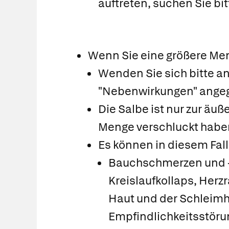
auftreten, suchen Sie bitt
Wenn Sie eine größere Men
Wenden Sie sich bitte an
"Nebenwirkungen" ang
Die Salbe ist nur zur ä
Menge verschluckt haben,
Es können in diesem Fall
Bauchschmerzen und -k
Kreislaufkollaps, Herz
Haut und der Schleimh
Empfindlichkeitsstöru