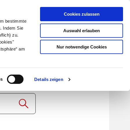
Cookies zulassen
Kundenlogin
Info für Apotheker
 Um bestimmte
g. Indem Sie
Auswahl erlauben
flich) zu.
Suche
leben
Über uns
ookies"
Nur notwendige Cookies
atsphäre“ am
be
os
Details zeigen