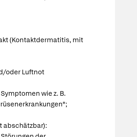
kt (Kontaktdermatitis, mit
d/oder Luftnot
t Symptomen wie z. B.
drüsenerkrankungen*;
t abschätzbar):
t Störungen der