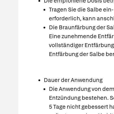
Die empfohlene Dosis beträ
Tragen Sie die Salbe ein-
erforderlich, kann ansc
Die Braunfärbung der Sal
Eine zunehmende Entfärb
vollständiger Entfärbun
Entfärbung der Salbe bem
Dauer der Anwendung
Die Anwendung von dem P
Entzündung bestehen. So
5 Tage nicht gebessert 