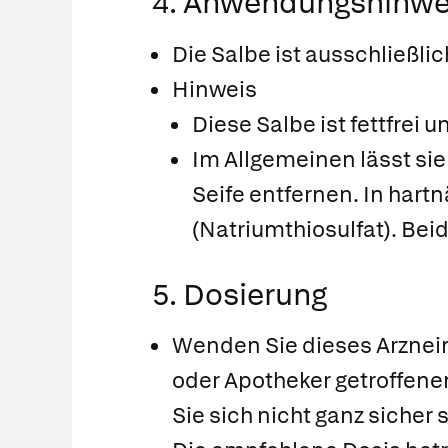
4. Anwendungshinwe
Die Salbe ist ausschließl
Hinweis
Diese Salbe ist fettfrei
Im Allgemeinen lässt si
Seife entfernen. In hart
(Natriumthiosulfat). Beid
5. Dosierung
Wenden Sie dieses Arzneim
oder Apotheker getroffene
Sie sich nicht ganz sicher 