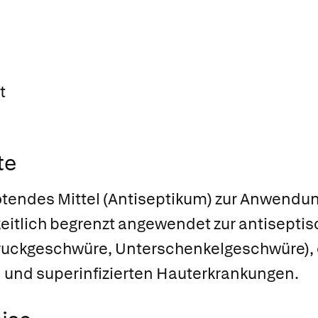
t
te
tötendes Mittel (Antiseptikum) zur Anwend
 zeitlich begrenzt angewendet zur antisep
 Druckgeschwüre, Unterschenkelgeschwüre),
n und superinfizierten Hauterkrankungen.