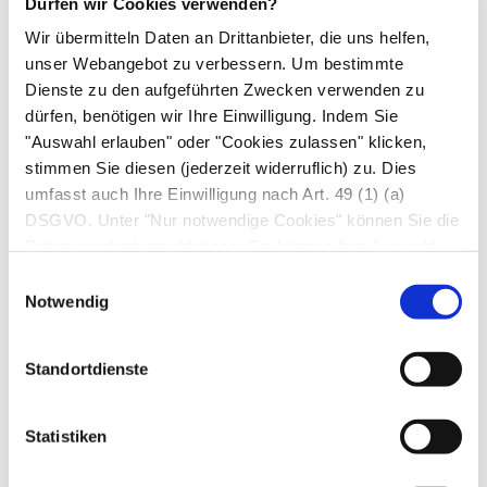
Dürfen wir Cookies verwenden?
Silberiodid).
Wir übermitteln Daten an Drittanbieter, die uns helfen,
Das Präparat darf nicht gleichzeitig oder
unser Webangebot zu verbessern. Um bestimmte
kurzfristig nachfolgend mit
Dienste zu den aufgeführten Zwecken verwenden zu
quecksilberhaltigen Desinfektionsmitteln
dürfen, benötigen wir Ihre Einwilligung. Indem Sie
"Auswahl erlauben" oder "Cookies zulassen" klicken,
angewendet werden, da sich unter Umständen
stimmen Sie diesen (jederzeit widerruflich) zu. Dies
aus Iod und Quecksilber ein Stoff bilden kann,
umfasst auch Ihre Einwilligung nach Art. 49 (1) (a)
der die Haut schädigt.
DSGVO. Unter "Nur notwendige Cookies" können Sie die
Das Arzneimittel nicht gleichzeitig mit oder
Datenverarbeitung ablehnen. Sie können Ihre Auswahl
unmittelbar nach Anwendung von
jederzeit unter "Privatsphäre“ am Seitenende ändern.
Einwilligungsauswahl
Desinfektionsmitteln mit dem Wirkstoff
Notwendig
Octenidin auf denselben oder benachbarten
Stellen verwenden, da es dort anderenfalls zu
Standortdienste
vorübergehenden dunklen Verfärbungen
kommen kann.
Statistiken
Wenn Sie mit Lithium-Präparaten behandelt
werden, sollten Sie eine längerfristige