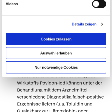
Videos
und/oder großflächige Anwendung des
Präparates vermeiden, da aufgenommenes
Iod die durch Lithium mögliche Auslösung
Details zeigen
einer Schilddrüsenunterfunktion fördern
kann.
Cookies zulassen
Für Hinweise zur Verfärbung von Materialien
siehe Kategorie "Patientenhinweis".
Auswahl erlauben
Beeinflussung diagnostischer
Untersuchungen oder einer Radio-Iod-
Nur notwendige Cookies
Therapie
Wegen der oxidierenden Wirkung des
Wirkstoffs Povidon-Iod können unter der
Behandlung mit dem Arzneimittel
verschiedene Diagnostika falsch-positive
Ergebnisse liefern (u.a. Toluidin und
Guajakharz zur Hämoglobin- oder