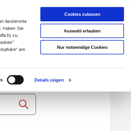
Cookies zulassen
Kundenlogin
Info für Apotheker
 Um bestimmte
g. Indem Sie
Auswahl erlauben
flich) zu.
Suche
leben
Über uns
ookies"
Nur notwendige Cookies
atsphäre“ am
RTE
os
Details zeigen