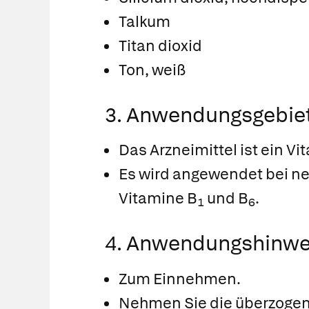
Talkum
Titan dioxid
Ton, weiß
3. Anwendungsgebie
Das Arzneimittel ist ein Vi
Es wird angewendet bei n
Vitamine B
und B
.
1
6
4. Anwendungshinwe
Zum Einnehmen.
Nehmen Sie die überzogene