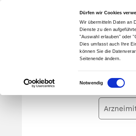
Dürfen wir Cookies verw
Wir übermitteln Daten an 
Dienste zu den aufgeführt
"Auswahl erlauben" oder "C
Krankheiten
Symptome
Therapie
Med
Dies umfasst auch Ihre Ei
können Sie die Datenverar
Seitenende ändern.
NE
Einwilligungsauswahl
Notwendig
Arzneimittelname
oder
PZN
eingeben