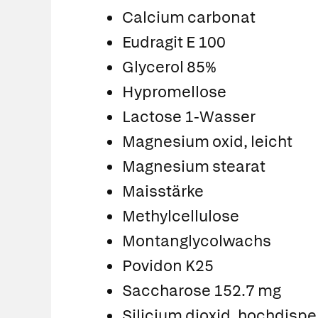
Calcium carbonat
Eudragit E 100
Glycerol 85%
Hypromellose
Lactose 1-Wasser
Magnesium oxid, leicht
Magnesium stearat
Maisstärke
Methylcellulose
Montanglycolwachs
Povidon K25
Saccharose 152.7 mg
Silicium dioxid, hochdispe