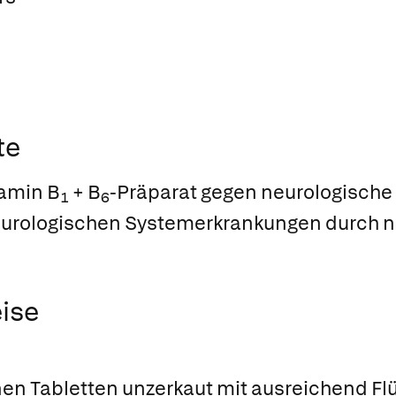
te
tamin B
+ B
-Präparat gegen neurologische
1
6
eurologischen Systemerkrankungen durch 
ise
n Tabletten unzerkaut mit ausreichend Flüss