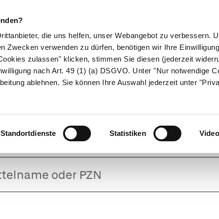
enden?
Drittanbieter, die uns helfen, unser Webangebot zu verbessern.
en Zwecken verwenden zu dürfen, benötigen wir Ihre Einwilligun
ookies zulassen" klicken, stimmen Sie diesen (jederzeit widerru
ikamente
Naturheilkunde
Eltern & Kind
Gesund 
nwilligung nach Art. 49 (1) (a) DSGVO. Unter "Nur notwendige C
beitung ablehnen. Sie können Ihre Auswahl jederzeit unter "Priv
UROBION N FO
Standortdienste
Statistiken
Vide