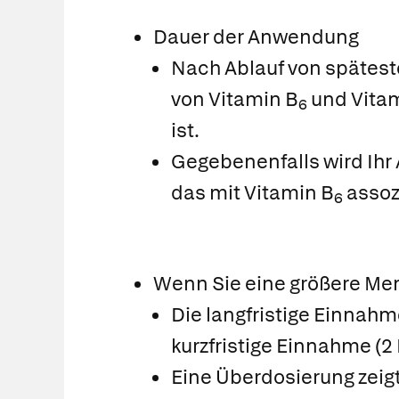
Dauer der Anwendung
Nach Ablauf von spätest
von Vitamin B
und Vita
6
ist.
Gegebenenfalls wird Ihr A
das mit Vitamin B
assoz
6
Wenn Sie eine größere Me
Die langfristige Einnahm
kurzfristige Einnahme (
Eine Überdosierung zeig